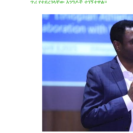
ጥሪ የተደረገላቸው እንግዶች ተገኝተዋል።