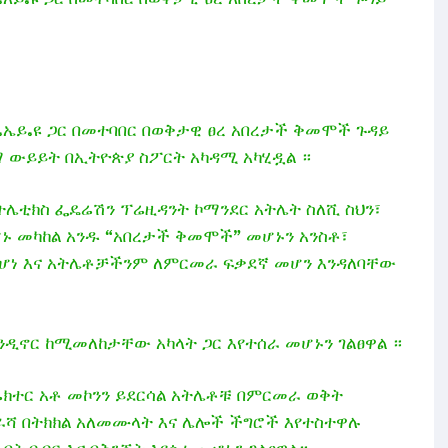
አይ.ዩ ጋር በመተባበር በወቅታዊ ፀረ አበረታች ቅመሞች ጉዳይ
.ኤይ.ዩ ጋር በመተባበር በወቅታዊ ፀረ አበረታች ቅመሞች ጉዳይ
 ውይይት በኢትዮጵያ ስፖርት አካዳሚ አካሂዷል ።
ትሌቲክስ ፌዴሬሽን ፕሬዚዳንት ኮማንደር አትሌት ስለሺ ስህን፣
ሆኑ መካከል አንዱ “አበረታች ቅመሞች” መሆኑን አንስቶ፣
ንደሆነ እና አትሌቶቻችንም ለምርመራ ፍቃደኛ መሆን እንዳለባቸው
ዲኖር ከሚመለከታቸው አካላት ጋር እየተሰራ መሆኑን ገልፀዋል ።
ሬክተር አቶ መኮንን ይደርሳል አትሌቶቹ በምርመራ ወቅት
ድራሻ በትክክል አለመሙላት እና ሌሎች ችግሮች እየተስተዋሉ