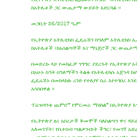
የኢትዮጵያ አትሌቲክስ ፌዴሬሽን ከዓለም አትሌቲክስ ኤ.
ከአትሌቶች ጋር ውጤታማ ውይይት አድርጓል ።
መጋቢት 26/2017 ዓ.ም
የኢትዮጵያ አትሌቲክስ ፌዴሬሽን ከዓለም አትሌቲክስ ኤ
ከአትሌቶች ፣ከአሰልጣኞች እና ማኔጀሮች ጋር ውጤታማ
በመድረኩ ላይ የመክፈቻ ንግግር ያደረጉት የኢትዮጵያ አ
በአሁኑ ስዓት በዓለማችን ትልቁ የአትሌቲክሱ አጀንዳ ከ
ፌዴሬሽኑ በመከላከሉ ረገድ የተለያየ ስራ እየተገበረ እ
አሳስበዋል ።
ፕሬዝዳንቱ ጨምሮ” የምርመራ ማዕከል” በኢትዮጵያ እን
የኢትዮጵያ ፀረ አበረታች ቅመሞች ባለስልጣን ዋና ዳይ
አለመገኘት፣ የቤተሰብ ጣልቃገብነት ችግር፣ የመገኛ አ