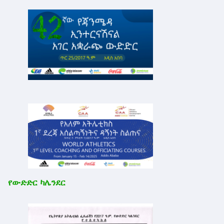
የውድድር ካሌንደር