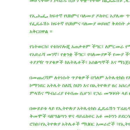
መሆናቸውን ያብራሩ ሲሆን ተቋማቸው ከፌዴሬሽኑ ጋር በ
የኢ.አ.ፌ. ከፍተኛ የህክምና ባለሙያ ዶክተር አያሌው ጥ
የፌዴሬሽኑ ከፍተኛ የህክምና ባለሙያ ወይዘሮ ቅድስት 
አቅርበዋል ።
የኔትወርክ፣ የቴክኖሎጂ አጠቃቀም ችግር፣ ለምርመራ 
የአድራሻ መገኛ፣ የቋንቋ ችግር፣ የባለሙያዎች የሙያ ች
ተያያዥ ጥያቄዎች ከአትሌቶች፣ አሰልጣኞች እና ማኔጀ
በመጨረሻም ለተነሱት ጥያቄዎች በዓለም አትሌቲክስ የኤ
ኮማንደር አትሌት ስለሺ ስህን እና በኢትዮጵያ ፀረ አበ
ምላሽና ማብራሪያ የተሰጡ ሲሆን፣ የጋራ መግባባት ላይ
በውይይቱ ላይ የኢትዮጵያ አትሌቲክስ ፌዴሬሽን ፕሬዚዳን
ቅመሞች ባለሣልጣን ዋና ዳይሬክተር አቶ መኮንን ይደርሳል
ሮክስ፣የኢትዮጵያ አትሌቶች ማህበር አመራሮች ፣የኢትዮ