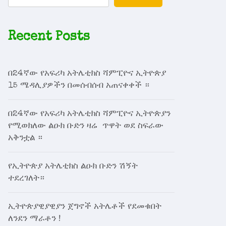
Recent Posts
በ24ኛው የአፍሪካ አትሌቲክስ ሻምፒዮና ኢትዮጵያ
15 ሜዳሊያዎችን በመሰብሰብ አጠናቀቀች ።
በ24ኛው የአፍሪካ አትሌቲክስ ሻምፒዮና ኢትዮጵያን
የሚወክለው ልዑክ ቡድን ዛሬ ጥዋት ወደ ስፍራው
አቅንቷል ።
የኢትዮጵያ አትሌቲክስ ልዑክ ቡድን ሽኝት
ተደረገለት።
ኢትዮጵያዊያዊያን ጀግኖች አትሌቶች የደመቁበት
ለንደን ማራቶን !