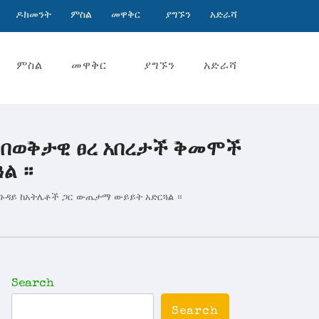
ዶክመንት
ምስል
መዋቅር
ያግኙን
አድራሻ
ምስል
መዋቅር
ያግኙን
አድራሻ
ር በወቅታዊ ፀረ አበረታች ቅመሞች
ል ።
 ጉዳይ ከአትሌቶች ጋር ውጤታማ ውይይት አድርጓል ።
Search
Search