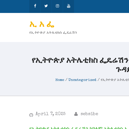
ኢ አ ፌ
የኢትዮጵያ አትሌቲክስ ፌዴሬሽን
የኢትዮጵያ አትሌቲክስ ፌዴሬሽን 
ጉዳ
Home
/
Uncategorized
/
የኢትዮጵያ አትሌቲክ
April 7, 2025
sebsibe