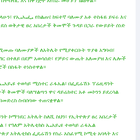
ትብብር እና በቅንጅት እየሰራ መሆኑን ገልፀዋል።
ላሁን፣ የኢ.አ.ፌ. የስልጠና ከፍተኛ ባለሙያ አቶ ተስፋዬ ይፍሩ እና
ታደሰ ወቅታዊ ፀረ አበረታች ቅመሞች ጉዳይ በጋራ የውይይት ሰነድ
የሚመጡ ባለሙያዎች ለአትሌት የሚያቀርቡት ጥያቄ አግባብ፣
ግር በተለይ በደም አወሳሰድ፣ የቻይና ውጤት አለመያዝ እና ሌሎች
ሮች በስፋት ተነስተዋል።
.አይ.ዩ ተወካይ ሚስተር ራፋኤል፣ በፌዴሬሽኑ ፕሬዚዳንት
ረታች ቅመሞች ባለሣልጣን ዋና ዳይሬክተር አቶ መኮንን ይደረሳል
 በመድረስ ስብሰባው ተጠናቋዋል።
ት ኮማንደር አትሌት ስለሺ ስህን፣ የኢትዮጵያ ፀረ አበረታች
 ፣ የዓለም አትሌቲክስ ኤ.አይ.ዩ ተወካይ ራፋኤል
ጵያ አትሌቲክስ ፌዴሬሽን የስራ አስፈፃሚ ኮሚቴ አባላት እና