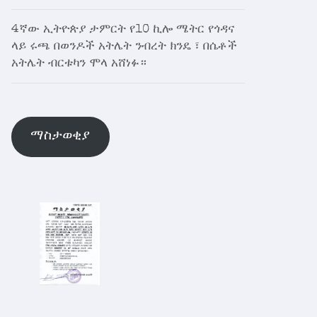
4ኛው ኢትዮጵያ ታምርት የ10 ኪሎ ሜትር የጎዳና
ላይ ሩጫ በወንዶች አትሌት ንብረት ክንዴ ፣ በሴቶች
አትሌት ብርቱካን ሞላ አሸነፉ።
ማስታወቂያ