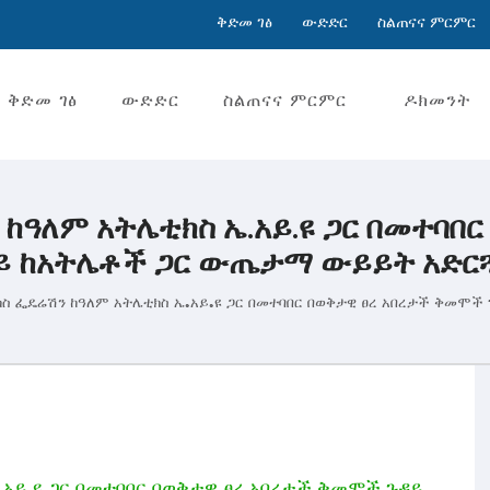
ቅድመ ገፅ
ውድድር
ስልጠናና ምርምር
ቅድመ ገፅ
ውድድር
ስልጠናና ምርምር
ዶክመንት
ከዓለም አትሌቲክስ ኤ.አይ.ዩ ጋር በመተባበ
ይ ከአትሌቶች ጋር ውጤታማ ውይይት አድርጓ
ስ ፌዴሬሽን ከዓለም አትሌቲክስ ኤ.አይ.ዩ ጋር በመተባበር በወቅታዊ ፀረ አበረታች ቅመሞች