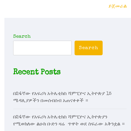
ይጀመራል
Search
Search
Recent Posts
በ24ኛው የአፍሪካ አትሌቲክስ ሻምፒዮና ኢትዮጵያ 15
ሜዳሊያዎችን በመሰብሰብ አጠናቀቀች ።
በ24ኛው የአፍሪካ አትሌቲክስ ሻምፒዮና ኢትዮጵያን
የሚወክለው ልዑክ ቡድን ዛሬ ጥዋት ወደ ስፍራው አቅንቷል ።