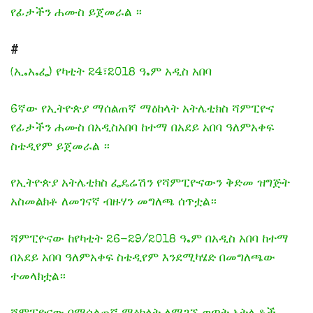
የፊታችን ሐሙስ ይጀመራል ።
#
(ኢ.አ.ፌ) የካቲት 24፣2018 ዓ.ም አዲስ አበባ
6ኛው የኢትዮጵያ ማሰልጠኛ ማዕከላት አትሌቲክስ ሻምፒዮና
የፊታችን ሐሙስ በአዲስአበባ ከተማ በአደይ አበባ ዓለምአቀፍ
ስቴዲየም ይጀመራል ።
የኢትዮጵያ አትሌቲክስ ፌዴሬሽን የሻምፒዮናውን ቅድመ ዝግጅት
አስመልክቶ ለመገናኛ ብዙሃን መግለጫ ሰጥቷል።
ሻምፒዮናው ከየካቲት 26-29/2018 ዓ.ም በአዲስ አበባ ከተማ
በአደይ አበባ ዓለምአቀፍ ስቴዲየም እንደሚካሄድ በመግለጫው
ተመላክቷል።