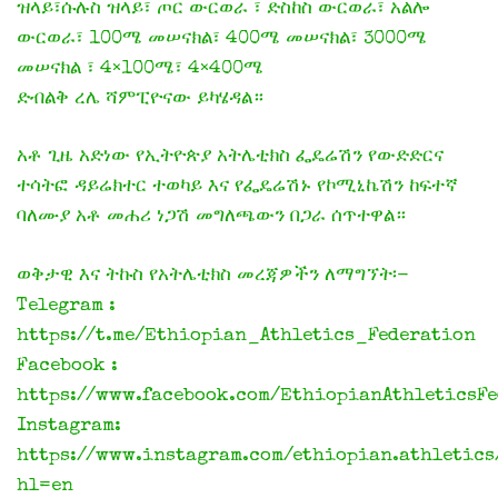
ዝላይ፣ሱሉስ ዝላይ፣ ጦር ውርወራ ፣ ድስከስ ውርወራ፣ አልሎ
ውርወራ፣ 100ሜ መሠናክል፣ 400ሜ መሠናክል፣ 3000ሜ
መሠናክል ፣ 4×100ሜ፣ 4×400ሜ
ድብልቅ ረሌ ሻምፒዮናው ይካሄዳል።
አቶ ጊዜ አድነው የኢትዮጵያ አትሌቲክስ ፌዴሬሽን የውድድርና
ተሳትፎ ዳይሬክተር ተወካይ እና የፌዴሬሽኑ የኮሚኒኬሽን ከፍተኛ
ባለሙያ አቶ መሐሪ ነጋሽ መግለጫውን በጋራ ሰጥተዋል።
ወቅታዊ እና ትኩስ የአትሌቲክስ መረጃዎችን ለማግኘት፡-
Telegram :
https://t.me/Ethiopian_Athletics_Federation
Facebook :
https://www.facebook.com/EthiopianAthleticsF
Instagram:
https://www.instagram.com/ethiopian.athletics
hl=en