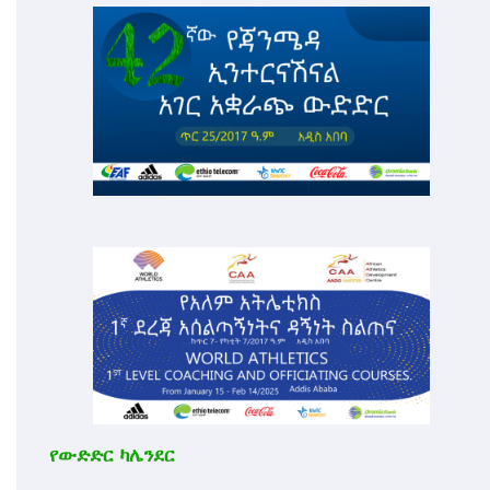
የውድድር ካሌንደር