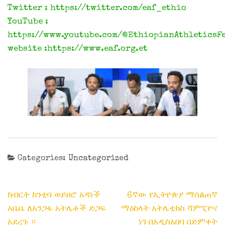
Twitter : https://twitter.com/eaf_ethio
YouTube :
https://www.youtube.com/@EthiopianAthleticsF
website :https://www.eaf.org.et
Categories:
Uncategorized
Post
ክብርት ከንቲባ ወይዘሮ አዳነች
6ኛው የኢትዮጵያ ማሰልጠኛ
navigation
አቤቤ ለአንጋፋ አትሌቶች ድጋፍ
ማዕከላት አትሌቲክስ ሻምፒዮና
አደረጉ ።
ነገ በአዲስአበባ በድምቀት