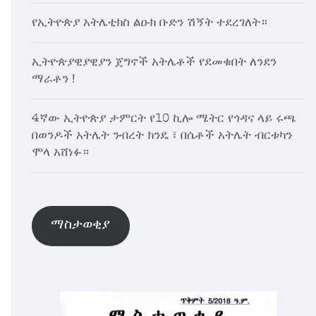
የኢትዮጵያ አትሌቲክስ ልዑክ ቡድን ሽኝት ተደረገለት።
ኢትዮጵያዊያዊያን ጀግኖች አትሌቶች የደመቁበት ለንደን
ማራቶን !
4ኛው ኢትዮጵያ ታምርት የ10 ኪሎ ሜትር የጎዳና ላይ ሩጫ
በወንዶች አትሌት ንብረት ክንዴ ፣ በሴቶች አትሌት ብርቱካን
ሞላ አሸነፉ።
ማስታወቂያ