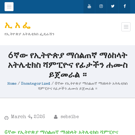
ኢ አ ፌ
የኢትዮጵያ አትሌቲክስ ፌዴሬሽን
6ኛው የኢትዮጵያ ማሰልጠኛ ማዕከላት
አትሌቲክስ ሻምፒዮና የፊታችን ሐሙስ
ይጀመራል ።
Home
/
Uncategorized
/
6ኛው የኢትዮጵያ ማሰልጠኛ ማዕከላት አትሌቲክስ
ሻምፒዮና የፊታችን ሐሙስ ይጀመራል ።
March 4, 2026
sebsibe
6ኛው የኢትዮጵያ ማሰልጠኛ ማዕከላት አትሌቲክስ ሻምፒዮና