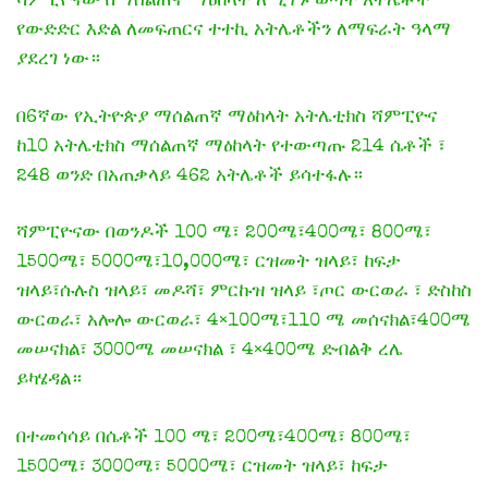
ሻምፒዮናው በማሰልጠኛ ማዕከላት ለሚገኙ ወጣት አትሌቶች
የውድድር እድል ለመፍጠርና ተተኪ አትሌቶችን ለማፍራት ዓላማ
ያደረገ ነው።
በ6ኛው የኢትዮጵያ ማሰልጠኛ ማዕከላት አትሌቲክስ ሻምፒዮና
ከ10 አትሌቲክስ ማሰልጠኛ ማዕከላት የተውጣጡ 214 ሴቶች ፣
248 ወንድ በአጠቃላይ 462 አትሌቶች ይሳተፋሉ።
ሻምፒዮናው በወንዶች 100 ሜ፣ 200ሜ፣400ሜ፣ 800ሜ፣
1500ሜ፣ 5000ሜ፣10,000ሜ፣ ርዝመት ዝላይ፣ ከፍታ
ዝላይ፣ሱሉስ ዝላይ፣ መዶሻ፣ ምርኩዝ ዝላይ ፣ጦር ውርወራ ፣ ድስከስ
ውርወራ፣ አሎሎ ውርወራ፣ 4×100ሜ፣110 ሜ መሰናክል፣400ሜ
መሠናክል፣ 3000ሜ መሠናክል ፣ 4×400ሜ ድብልቅ ረሌ
ይካሄዳል።
በተመሳሳይ በሴቶች 100 ሜ፣ 200ሜ፣400ሜ፣ 800ሜ፣
1500ሜ፣ 3000ሜ፣ 5000ሜ፣ ርዝመት ዝላይ፣ ከፍታ