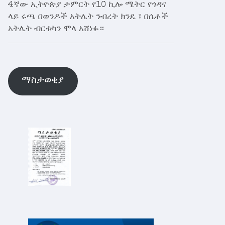
4ኛው ኢትዮጵያ ታምርት የ10 ኪሎ ሜትር የጎዳና
ላይ ሩጫ በወንዶች አትሌት ንብረት ክንዴ ፣ በሴቶች
አትሌት ብርቱካን ሞላ አሸነፉ።
ማስታወቂያ