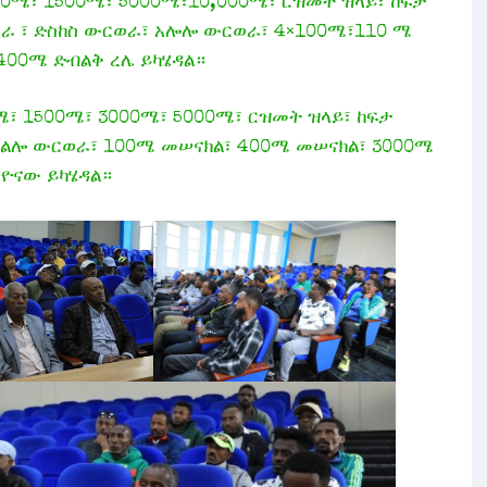
0ሜ፣ 1500ሜ፣ 5000ሜ፣10,000ሜ፣ ርዝመት ዝላይ፣ ከፍታ
ወራ ፣ ድስከስ ውርወራ፣ አሎሎ ውርወራ፣ 4×100ሜ፣110 ሜ
400ሜ ድብልቅ ረሌ ይካሄዳል።
፣ 1500ሜ፣ 3000ሜ፣ 5000ሜ፣ ርዝመት ዝላይ፣ ከፍታ
 አልሎ ውርወራ፣ 100ሜ መሠናክል፣ 400ሜ መሠናክል፣ 3000ሜ
ፒዮናው ይካሄዳል።