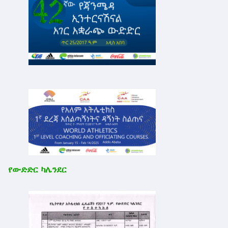
የውድድር ካሌንደር