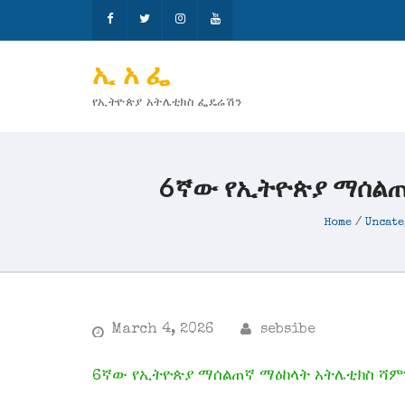
ኢ አ ፌ
የኢትዮጵያ አትሌቲክስ ፌዴሬሽን
6ኛው የኢትዮጵያ ማሰልጠ
Home
/
Uncat
March 4, 2026
sebsibe
6ኛው የኢትዮጵያ ማሰልጠኛ ማዕከላት አትሌቲክስ ሻምፒ