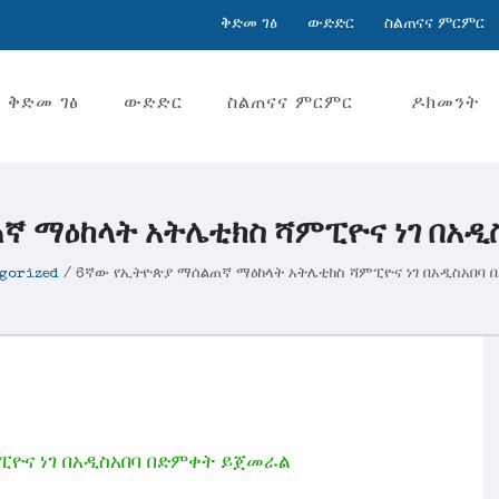
ቅድመ ገፅ
ውድድር
ስልጠናና ምርምር
ቅድመ ገፅ
ውድድር
ስልጠናና ምርምር
ዶክመንት
ኛ ማዕከላት አትሌቲክስ ሻምፒዮና ነገ በአዲ
egorized
/
6ኛው የኢትዮጵያ ማሰልጠኛ ማዕከላት አትሌቲክስ ሻምፒዮና ነገ በአዲስአበባ
ዮና ነገ በአዲስአበባ በድምቀት ይጀመራል