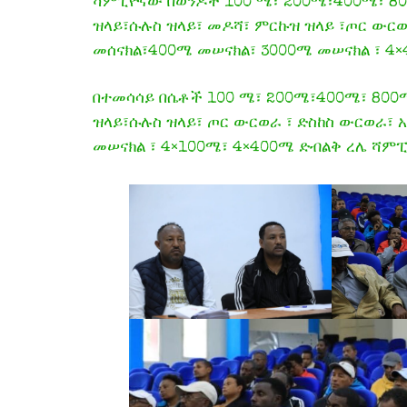
ሻምፒዮናው በወንዶች 100 ሜ፣ 200ሜ፣400ሜ፣ 80
ዝላይ፣ሱሉስ ዝላይ፣ መዶሻ፣ ምርኩዝ ዝላይ ፣ጦር ውር
መሰናክል፣400ሜ መሠናክል፣ 3000ሜ መሠናክል ፣ 4×
በተመሳሳይ በሴቶች 100 ሜ፣ 200ሜ፣400ሜ፣ 800ሜ
ዝላይ፣ሱሉስ ዝላይ፣ ጦር ውርወራ ፣ ድስከስ ውርወራ፣
መሠናክል ፣ 4×100ሜ፣ 4×400ሜ ድብልቅ ረሌ ሻም