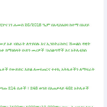
ና ነገ ሐሙስ 26/2018 ዓ.ም በአዲስአበባ ከተማ በአደይ
ሙያ አቶ ብስራት ለጥይበሉ እና ኢንስትራክተር ሽመልስ ዳዊት
ክቶ ከማዕከላት ቡድን መሪዎች ፣አሰልጣኞች እና አትሌቲክስ
ሌቶች የውድድር እድል ለመፍጠርና ተተኪ አትሌቶችን ለማፍራት
ጣጡ 214 ሴቶች ፣ 248 ወንድ በአጠቃላይ 462 አትሌቶች