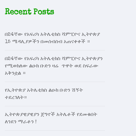
Recent Posts
በ24ኛው የአፍሪካ አትሌቲክስ ሻምፒዮና ኢትዮጵያ
15 ሜዳሊያዎችን በመሰብሰብ አጠናቀቀች ።
በ24ኛው የአፍሪካ አትሌቲክስ ሻምፒዮና ኢትዮጵያን
የሚወክለው ልዑክ ቡድን ዛሬ ጥዋት ወደ ስፍራው
አቅንቷል ።
የኢትዮጵያ አትሌቲክስ ልዑክ ቡድን ሽኝት
ተደረገለት።
ኢትዮጵያዊያዊያን ጀግኖች አትሌቶች የደመቁበት
ለንደን ማራቶን !