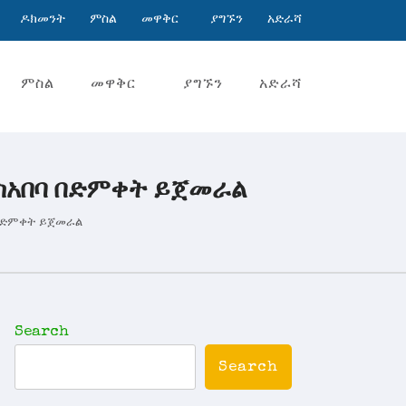
ዶክመንት
ምስል
መዋቅር
ያግኙን
አድራሻ
ምስል
መዋቅር
ያግኙን
አድራሻ
ስአበባ በድምቀት ይጀመራል
 በድምቀት ይጀመራል
Search
Search