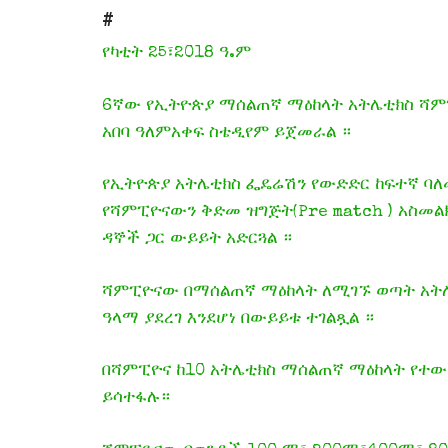
#
የካቲት 25፣2018 ዓ.ም
6ኛው የኢትዮጵያ ማሰልጠኛ ማዕከላት አትሌቲክስ ሻምፒዮ
አበባ ዓለምአቀፍ ስቴዲየም ይጀመራል ።
የኢትዮጵያ አትሌቲክስ ፌዴሬሽን የውድድር ከፍተኛ ባለ
የሻምፒዮናውን ቅድመ ዝግጅት(Pre match ) አስመል
ዳኞች ጋር ውይይት አድርጓል ።
ሻምፒዮናው በማሰልጠኛ ማዕከላት ለሚገኙ ወጣት አት
ዓላማ ያደረገ እንደሆነ በውይይቱ ተገልጿል ።
በሻምፒዮና ከ10 አትሌቲክስ ማሰልጠኛ ማዕከላት የተው
ይሳተፋሉ።