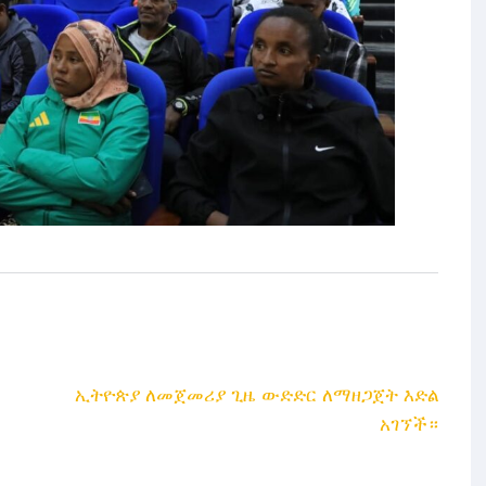
ኢትዮጵያ ለመጀመሪያ ጊዜ ውድድር ለማዘጋጀት እድል
አገኘች።