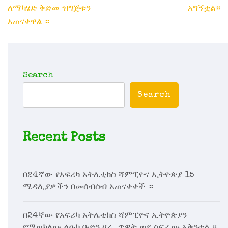
ለማካሄድ ቅድመ ዝግጅቱን
አግኝቷል።
አጠናቀዋል ።
Search
Search
Recent Posts
በ24ኛው የአፍሪካ አትሌቲክስ ሻምፒዮና ኢትዮጵያ 15
ሜዳሊያዎችን በመሰብሰብ አጠናቀቀች ።
በ24ኛው የአፍሪካ አትሌቲክስ ሻምፒዮና ኢትዮጵያን