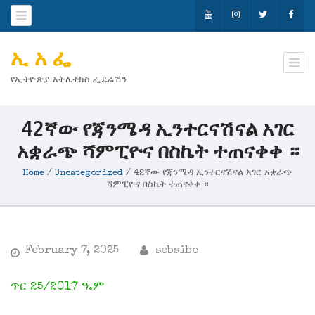
ኢ አ ፌ
የኢትዮጵያ አትሌቲክስ ፌዴሬሽን
42ኛው የጃንሜዳ ኢንተርናሽናል አገር
አቋራጭ ሻምፒዮና በስኬት ተጠናቀቀ ።
Home
/
Uncategorized
/
42ኛው የጃንሜዳ ኢንተርናሽናል አገር አቋራጭ
ሻምፒዮና በስኬት ተጠናቀቀ ።
February 7, 2025
sebsibe
ጥር 25/2017 ዓ.ም