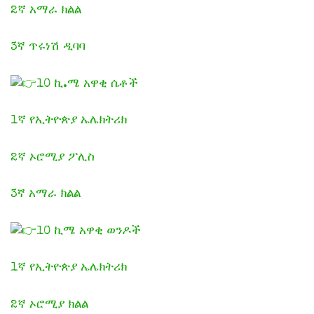
2ኛ አማራ ክልል
3ኛ ጥሩነሽ ዲባባ
10 ኪ.ሜ አዋቂ ሴቶች
1ኛ የኢትዮጵያ ኤሌክትሪክ
2ኛ ኦሮሚያ ፖሊስ
3ኛ አማራ ክልል
10 ኪሜ አዋቂ ወንዶች
1ኛ የኢትዮጵያ ኤሌክትሪክ
2ኛ ኦሮሚያ ክልል