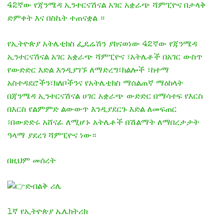
42ኛው የጃንሜዳ ኢንተርናሽናል አገር አቋራጭ ሻምፒዮና በታላቅ
ድምቀት እና በስኬት ተጠናቋል ።
የኢትዮጵያ አትሌቲክስ ፌዴሬሽን ያከናወነው 42ኛው የጃንሜዳ
ኢንተርናሽናል አገር አቋራጭ ሻምፒዮና ፣አትሌቶች በአገር ውስጥ
የውድድር እድል እንዲያገኙ ለማድረግ፣ክልሎች ፣ከተማ
አስተዳደሮችን፣ክለቦችንና የአትሌቲክስ ማሰልጠኛ ማዕከላት
በጃንሜዳ ኢንተርናሽናል ሀገር አቋራጭ ውድድር በማሳተፍ የእርስ
በእርስ የልምምድ ልውውጥ እንዲያደርጉ እድል ለመፍጠር
፣በውድድሩ አሸናፊ ለሚሆኑ አትሌቶች በሽልማት ለማበረታታት
ዓላማ ያደረገ ሻምፒዮና ነው።
በዚህም መሰረት
ድብልቅ ሪሌ
1ኛ የኢትዮጵያ ኤሌክትሪክ