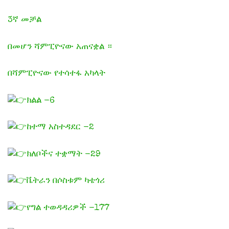
3ኛ መቻል
በመሆን ሻምፒዮናው አጠናቋል ።
በሻምፒዮናው የተሳተፋ አካላት
ክልል -6
ከተማ አስተዳደር -2
ክለቦችና ተቋማት -29
ቬትራን በሶስቱም ካቴጎሪ
የግል ተወዳዳሪዎች -177