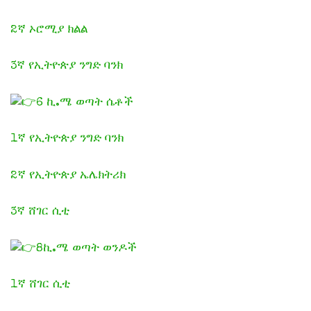
2ኛ ኦሮሚያ ክልል
3ኛ የኢትዮጵያ ንግድ ባንክ
6 ኪ.ሜ ወጣት ሴቶች
1ኛ የኢትዮጵያ ንግድ ባንክ
2ኛ የኢትዮጵያ ኤሌክትሪክ
3ኛ ሸገር ሲቲ
8ኪ.ሜ ወጣት ወንዶች
1ኛ ሸገር ሲቲ