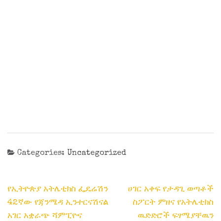
Categories:
Uncategorized
Post
የኢትዮጵያ አትሌቲክስ ፌዴሬሽን
ሀገር አቀፍ የታዳጊ ወጣቶች
navigation
42ኛው የጃንሜዳ ኢንተርናሽናል
ስፖርት ምዘና የአትሌቲክስ
አገር አቋራጭ ሻምፒዮና
ዉድድሮች ፍፃሜያቸዉን