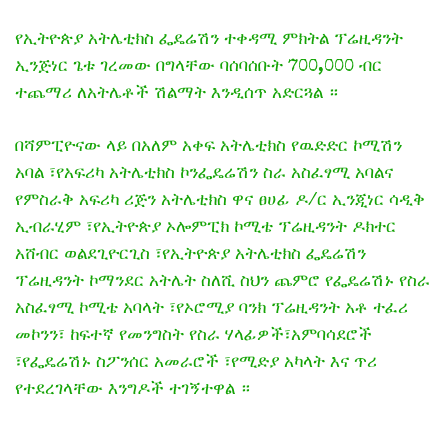
የኢትዮጵያ አትሌቲክስ ፌዴሬሽን ተቀዳሚ ምክትል ፕሬዚዳንት
ኢንጅነር ጌቱ ገረመው በግላቸው ባሰባሰቡት 700,000 ብር
ተጨማሪ ለአትሌቶች ሽልማት እንዲሰጥ አድርጓል ።
በሻምፒዮናው ላይ በአለም አቀፍ አትሌቲክስ የዉድድር ኮሚሽን
አባል ፣የአፍሪካ አትሌቲክስ ኮንፌዴሬሽን ስራ አስፈፃሚ አባልና
የምስራቅ አፍሪካ ሪጅን አትሌቲክስ ዋና ፀሀፊ ዶ/ር ኢንጂነር ሳዲቅ
ኢብራሂም ፣የኢትዮጵያ ኦሎምፒክ ኮሚቴ ፕሬዚዳንት ዶክተር
አሸብር ወልደጊዮርጊስ ፣የኢትዮጵያ አትሌቲክስ ፌዴሬሽን
ፕሬዚዳንት ኮማንደር አትሌት ስለሺ ስህን ጨምሮ የፌዴሬሽኑ የስራ
አስፈፃሚ ኮሚቴ አባላት ፣የኦሮሚያ ባንክ ፕሬዚዳንት አቶ ተፈሪ
መኮንን፣ ከፍተኛ የመንግስት የስራ ሃላፊዎች፣አምባሳደሮች
፣የፌዴሬሽኑ ስፖንሰር አመራሮች ፣የሚድያ አካላት እና ጥሪ
የተደረገላቸው እንግዶች ተገኝተዋል ።