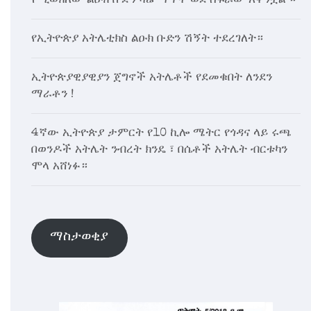
የሚወክለው ልዑክ ቡድን ዛሬ ጥዋት ወደ ስፍራው አቅንቷል ።
የኢትዮጵያ አትሌቲክስ ልዑክ ቡድን ሽኝት ተደረገለት።
ኢትዮጵያዊያዊያን ጀግኖች አትሌቶች የደመቁበት ለንደን
ማራቶን !
4ኛው ኢትዮጵያ ታምርት የ10 ኪሎ ሜትር የጎዳና ላይ ሩጫ
በወንዶች አትሌት ንብረት ክንዴ ፣ በሴቶች አትሌት ብርቱካን
ሞላ አሸነፉ።
ማስታወቂያ