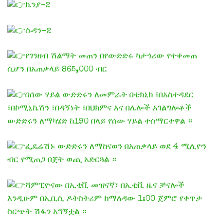
ኬንያ-2
ሱዳን-2
የገንዘብ ሽልማት መጠን በየውድድሩ ካታጎሪው የተቀመጠ
ሲሆን በአጠቃላይ 865,000 ብር
በሰው ሃይል ውድድሩን ለመምራት በቴክኒክ ፣በአስተዳደር
፣በኮሚኒኬሽን ፣በዳኝነት ፣በህክምና እና በሌሎች አገልግሎቶች
ውድድሩን ለማካሄድ ከ190 በላይ የሰው ሃይል ተሰማርተዋል ።
ፌዴሬሽኑ ውድድሩን ለማከናወን በአጠቃላይ ወደ 4 ሚሊዮን
ብር የሚጠጋ በጀት ወጪ አድርጓል ።
ሻምፒዮናው በኢቲቪ መዝናኛ፣ በኢቲቪ ዜና ቻናሎች
እንዲሁም በኢቢሲ ዶትስትሪም ከማለዳው 1:00 ጀምሮ የቀጥታ
ስርጭት ሽፋን አግኝቷል ።