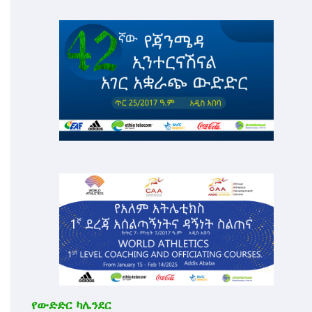
የውድድር ካሌንደር