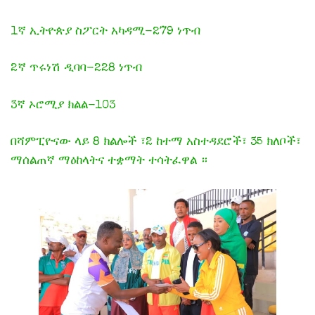
1ኛ ኢትዮጵያ ስፖርት አካዳሚ-279 ነጥብ
2ኛ ጥሩነሽ ዲባባ-228 ነጥብ
3ኛ ኦሮሚያ ክልል-103
በሻምፒዮናው ላይ 8 ክልሎች ፣2 ከተማ አስተዳደሮች፣ 35 ክለቦች፣
ማሰልጠኛ ማዕከላትና ተቋማት ተሳትፈዋል ።