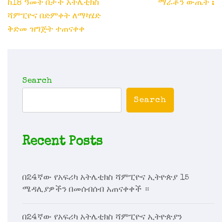
ከ18 ዓመት በታች አትሌቲክስ
ማራቶን ውጤት :
ሻምፒዮና በድምቀት ለማካሄድ
ቅድመ ዝግጅት ተጠናቀቀ
Search
Search
Recent Posts
በ24ኛው የአፍሪካ አትሌቲክስ ሻምፒዮና ኢትዮጵያ 15
ሜዳሊያዎችን በመሰብሰብ አጠናቀቀች ።
በ24ኛው የአፍሪካ አትሌቲክስ ሻምፒዮና ኢትዮጵያን