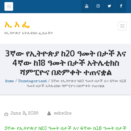
ኢ አ ፌ
የኢትዮጵያ አትሌቲክስ ፌዴሬሽን
3ኛው የኢትዮጵያ ከ20 ዓመት በታች እና
4ኛው ከ18 ዓመት በታች አትሌቲክስ
ሻምፒዮና በድምቀት ተጠናቋል
Home
/
Uncategorized
/
3ኛው የኢትዮጵያ ከ20 ዓመት በታች እና 4ኛው ከ18
ዓመት በታች አትሌቲክስ ሻምፒዮና በድምቀት ተጠናቋል
June 9, 2025
sebsibe
3ኛው የኢትዮጵያ ከ20 ዓመት በታች እና 4ኛው ከ18 ዓመት በታች