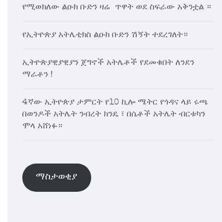
የሚወክለው ልዑክ ቡድን ዛሬ ጥዋት ወደ ስፍራው አቅንቷል ።
የኢትዮጵያ አትሌቲክስ ልዑክ ቡድን ሽኝት ተደረገለት።
ኢትዮጵያዊያዊያን ጀግኖች አትሌቶች የደመቁበት ለንደን
ማራቶን !
4ኛው ኢትዮጵያ ታምርት የ10 ኪሎ ሜትር የጎዳና ላይ ሩጫ
በወንዶች አትሌት ንብረት ክንዴ ፣ በሴቶች አትሌት ብርቱካን
ሞላ አሸነፉ።
ማስታወቂያ