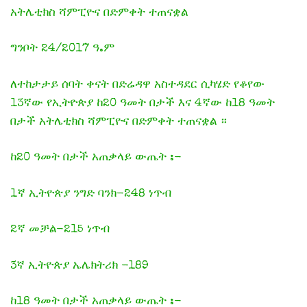
አትሌቲክስ ሻምፒዮና በድምቀት ተጠናቋል
ግንቦት 24/2017 ዓ.ም
ለተከታታይ ሰባት ቀናት በድሬዳዋ አስተዳደር ሲካሄድ የቆየው
13ኛው የኢትዮጵያ ከ20 ዓመት በታች እና 4ኛው ከ18 ዓመት
በታች አትሌቲክስ ሻምፒዮና በድምቀት ተጠናቋል ።
ከ20 ዓመት በታች አጠቃላይ ውጤት :-
1ኛ ኢትዮጵያ ንግድ ባንክ-248 ነጥብ
2ኛ መቻል-215 ነጥብ
3ኛ ኢትዮጵያ ኤሌክትሪክ -189
ከ18 ዓመት በታች አጠቃላይ ውጤት :-