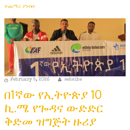
ተጨማሪ ያንብቡ
February 5, 2026
sebsibe
በ1ኛው የኢትዮጵያ 10
ኪ.ሜ የጐዳና ውድድር
ቅድመ ዝግጅት ዙሪያ