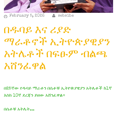
February 5, 2026
sebsibe
በዱባይ እና ሪያድ
ማራቶኖች ኢትዮጵያዊያን
አትሌቶች በፍፁም ብልጫ
አሸንፈዋል
በ25ኛው የዱባይ ማራቶን በሴቶቹ ኢትዮጵያዊያን አትሌቶች ከ1ኛ
እስከ 10ኛ ደረጃን ይዘው አሸንፈዋል።
በሴቶቹ አትሌት...