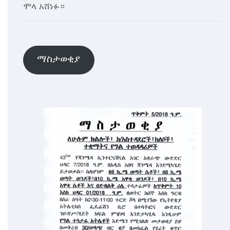
ሞላ አሸነፉ።
ማስታወቂያ