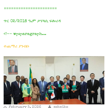
።።።።።።።።።።።።።።።።።።።።።።
ጥር 02/2018 ዓ.ም ታሃላሲ ፍሎሪዳ
<!-- wp:paragraph...
ተጨማሪ ያንብቡ
February 5, 2026
sebsibe