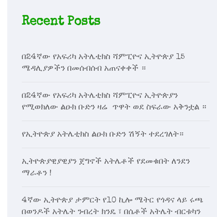
Recent Posts
በ24ኛው የአፍሪካ አትሌቲክስ ሻምፒዮና ኢትዮጵያ 15
ሜዳሊያዎችን በመሰብሰብ አጠናቀቀች ።
በ24ኛው የአፍሪካ አትሌቲክስ ሻምፒዮና ኢትዮጵያን
የሚወክለው ልዑክ ቡድን ዛሬ ጥዋት ወደ ስፍራው አቅንቷል ።
የኢትዮጵያ አትሌቲክስ ልዑክ ቡድን ሽኝት ተደረገለት።
ኢትዮጵያዊያዊያን ጀግኖች አትሌቶች የደመቁበት ለንደን
ማራቶን !
4ኛው ኢትዮጵያ ታምርት የ10 ኪሎ ሜትር የጎዳና ላይ ሩጫ
በወንዶች አትሌት ንብረት ክንዴ ፣ በሴቶች አትሌት ብርቱካን