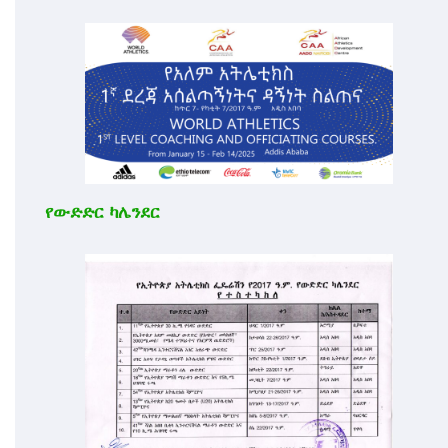
የውድድር ካሌንደር