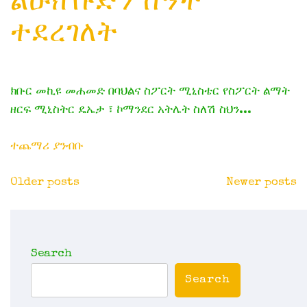
ተደረገለት
ክቡር መኪዩ መሐመድ በባህልና ስፖርት ሚኒስቴር የስፖርት ልማት
ዘርፍ ሚኒስትር ዴኤታ ፣ ኮማንደር አትሌት ስለሽ ስህን...
ተጨማሪ ያንብቡ
Posts
Older posts
Newer posts
navigation
Search
Search