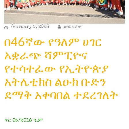
February 5, 2026
sebsibe
በ46ኛው የዓለም ሀገር
አቋራጭ ሻምፒዮና
የተሳተፈው የኢትዮጵያ
አትሌቲክስ ልዑክ ቡድን
ደማቅ አቀባበል ተደረገለት
ጥር 05/2018 ዓ.ም