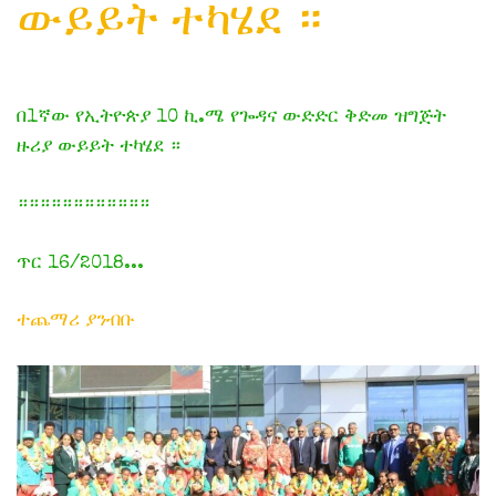
ውይይት ተካሄደ ።
በ1ኛው የኢትዮጵያ 10 ኪ.ሜ የጐዳና ውድድር ቅድመ ዝግጅት
ዙሪያ ውይይት ተካሄደ ።
።።።።።።።።።።።።
ጥር 16/2018...
ተጨማሪ ያንብቡ