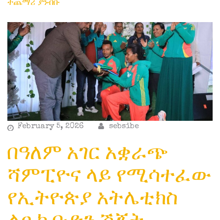
ተጨማሪ ያንብቡ
February 5, 2026
sebsibe
በዓለም አገር አቋራጭ
ሻምፒዮና ላይ የሚሳተፈው
የኢትዮጵያ አትሌቲክስ
ልዑክ ቡድን ሽኝት