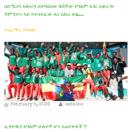
በአሜሪካ ፍሎሪዳ በተካሄደው 46ኛው የዓለም አገር አቋራጭ
ሻምፒዮና ላይ የተሳተፈው እና አኩሪ ድል...
ተጨማሪ ያንብቡ
February 5, 2026
sebsibe
ኢትዮጵያ ከዓለም ሁለተኛ ሆና አጠናቀቀች !!