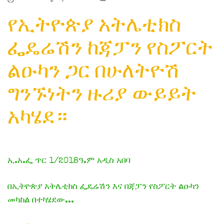
የኢትዮጵያ አትሌቲክስ
ፌዴሬሽን ከጃፓን የስፖርት
ልዑካን ጋር በሁለትዮሽ
ግንኙነትን ዙሪያ ውይይት
አካሄደ።
ኢ.አ.ፌ ጥር 1/2018ዓ.ም አዲስ አበባ
በኢትዮጵያ አትሌቲክስ ፌዴሬሽን እና በጃፓን የስፖርት ልዑካን
መካከል በተካሄደው...