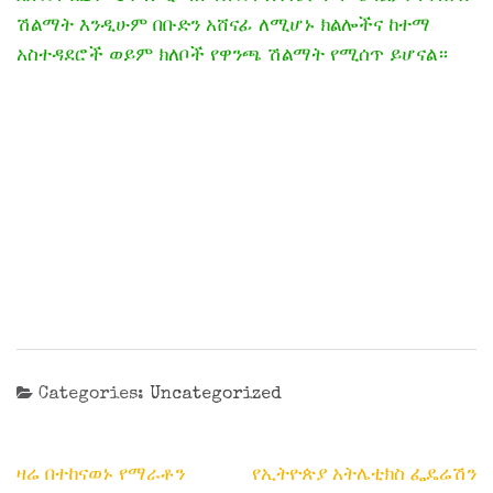
ሽልማት እንዲሁም በቡድን አሸናፊ ለሚሆኑ ክልሎችና ከተማ
አስተዳደሮች ወይም ክለቦች የዋንጫ ሽልማት የሚሰጥ ይሆናል።
Categories:
Uncategorized
Post
ዛሬ በተከናወኑ የማራቶን
የኢትዮጵያ አትሌቲክስ ፌዴሬሽን