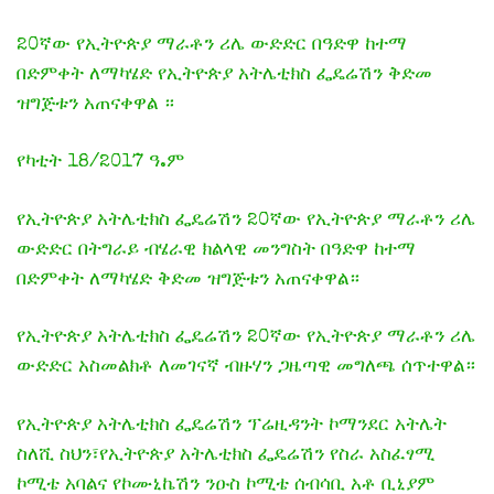
20ኛው የኢትዮጵያ ማራቶን ሪሌ ውድድር በዓድዋ ከተማ
በድምቀት ለማካሄድ የኢትዮጵያ አትሌቲክስ ፌዴሬሽን ቅድመ
ዝግጅቱን አጠናቀዋል ።
የካቲት 18/2017 ዓ.ም
የኢትዮጵያ አትሌቲክስ ፌዴሬሽን 20ኛው የኢትዮጵያ ማራቶን ሪሌ
ውድድር በትግራይ ብሄራዊ ክልላዊ መንግስት በዓድዋ ከተማ
በድምቀት ለማካሄድ ቅድመ ዝግጅቱን አጠናቀዋል።
የኢትዮጵያ አትሌቲክስ ፌዴሬሽን 20ኛው የኢትዮጵያ ማራቶን ሪሌ
ውድድር አስመልክቶ ለመገናኛ ብዙሃን ጋዜጣዊ መግለጫ ሰጥተዋል።
የኢትዮጵያ አትሌቲክስ ፌዴሬሽን ፕሬዚዳንት ኮማንደር አትሌት
ስለሺ ስህን፣የኢትዮጵያ አትሌቲክስ ፌዴሬሽን የስራ አስፈፃሚ
ኮሚቴ አባልና የኮሙኒኬሽን ንዑስ ኮሚቴ ሰብሳቢ አቶ ቢኒያም