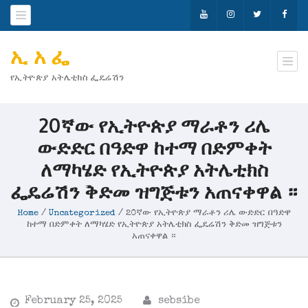
ኢ አ ፌ
የኢትዮጵያ አትሌቲክስ ፌዴሬሽን
20ኛው የኢትዮጵያ ማራቶን ሪሌ
ውድድር በዓድዋ ከተማ በድምቀት
ለማካሄድ የኢትዮጵያ አትሌቲክስ
ፌዴሬሽን ቅድመ ዝግጅቱን አጠናቀዋል ።
Home
/
Uncategorized
/
20ኛው የኢትዮጵያ ማራቶን ሪሌ ውድድር በዓድዋ
ከተማ በድምቀት ለማካሄድ የኢትዮጵያ አትሌቲክስ ፌዴሬሽን ቅድመ ዝግጅቱን
አጠናቀዋል ።
February 25, 2025
sebsibe