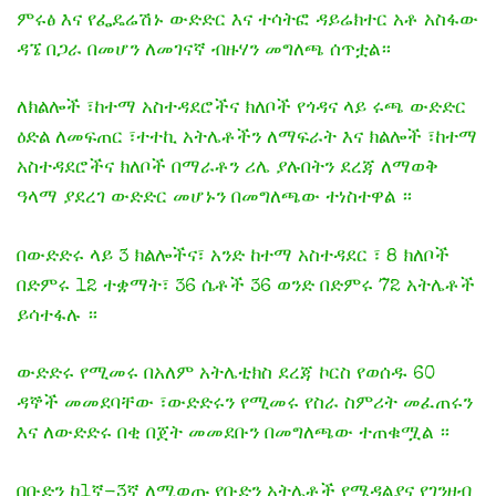
ምሩፅ እና የፌዴሬሽኑ ውድድር እና ተሳትፎ ዳይሬክተር አቶ አስፋው
ዳኜ በጋራ በመሆን ለመገናኛ ብዙሃን መግለጫ ሰጥቷል።
ለክልሎች ፣ከተማ አስተዳደሮችና ክለቦች የጎዳና ላይ ሩጫ ውድድር
ዕድል ለመፍጠር ፣ተተኪ አትሌቶችን ለማፍራት እና ክልሎች ፣ከተማ
አስተዳደሮችና ክለቦች በማራቶን ሪሌ ያሉበትን ደረጃ ለማወቅ
ዓላማ ያደረገ ውድድር መሆኑን በመግለጫው ተነስተዋል ።
በውድድሩ ላይ 3 ክልሎችና፣ አንድ ከተማ አስተዳደር ፣ 8 ክለቦች
በድምሩ 12 ተቋማት፣ 36 ሴቶች 36 ወንድ በድምሩ 72 አትሌቶች
ይሳተፋሉ ።
ውድድሩ የሚመሩ በአለም አትሌቲክስ ደረጃ ኮርስ የወሰዱ 60
ዳኞች መመደባቸው ፣ውድድሩን የሚመሩ የስራ ስምሪት መፈጠሩን
እና ለውድድሩ በቂ በጀት መመደቡን በመግለጫው ተጠቁሟል ።
በቡድን ከ1ኛ-3ኛ ለሚወጡ የቡድን አትሌቶች የሜዳልያና የገንዘብ