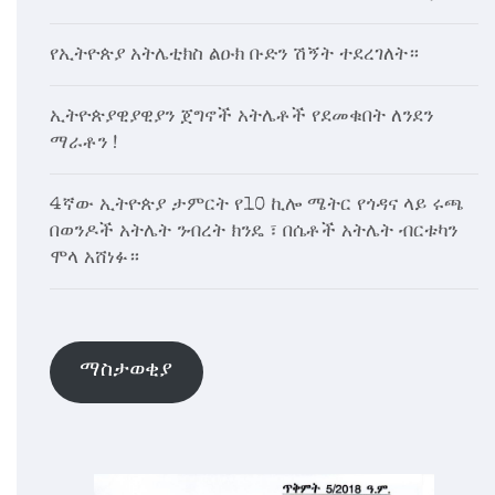
የኢትዮጵያ አትሌቲክስ ልዑክ ቡድን ሽኝት ተደረገለት።
ኢትዮጵያዊያዊያን ጀግኖች አትሌቶች የደመቁበት ለንደን
ማራቶን !
4ኛው ኢትዮጵያ ታምርት የ10 ኪሎ ሜትር የጎዳና ላይ ሩጫ
በወንዶች አትሌት ንብረት ክንዴ ፣ በሴቶች አትሌት ብርቱካን
ሞላ አሸነፉ።
ማስታወቂያ