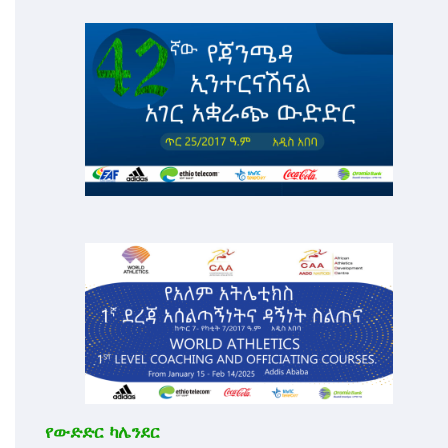
የውድድር ካሌንደር