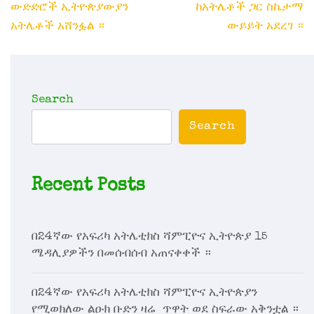
navigation
ውድድሮች ኢትዮጵያውያን
ከአትሌቶች ጋር ስኬታማ
አትሌቶች አሸንፏል ።
ውይይት አደረገ ።
Search
Search
Recent Posts
በ24ኛው የአፍሪካ አትሌቲክስ ሻምፒዮና ኢትዮጵያ 15
ሜዳሊያዎችን በመሰብሰብ አጠናቀቀች ።
በ24ኛው የአፍሪካ አትሌቲክስ ሻምፒዮና ኢትዮጵያን
የሚወክለው ልዑክ ቡድን ዛሬ ጥዋት ወደ ስፍራው አቅንቷል ።