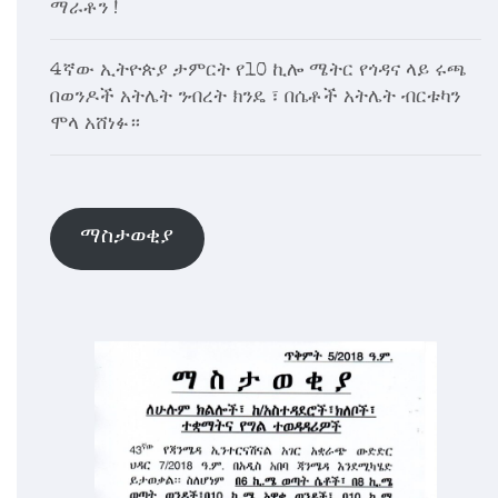
ማራቶን !
4ኛው ኢትዮጵያ ታምርት የ10 ኪሎ ሜትር የጎዳና ላይ ሩጫ
በወንዶች አትሌት ንብረት ክንዴ ፣ በሴቶች አትሌት ብርቱካን
ሞላ አሸነፉ።
ማስታወቂያ