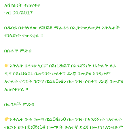
አሸናፊነት ተጠናቀቀ
ጥር 04/2017
በዱባይ በተካሄደው የ2025 ማራቶን በኢትዮጵያውያን አትሌቶች
የበላይነት ተጠናቋል ።
በሴቶች ምድብ
አትሌት በዳንቱ ሂርፖ በ2:18:27 በአንደኝነት ፣አትሌት ደራ
ዲዳ በ2:18:31 በመግባት ሁለተኛ ደረጃ በመያዝ እንዲሁም
አትሌት ትግስት ግርማ በ2:20:45 በመግባት ሶስተኛ ደረጃ በመያዝ
አጠናቀዋል ።
በወንዶች ምድብ
አትሌት ቡቴ ገመቹ በ2:04:50 በመግባት በአንደኝነት ፣አትሌት
ብርሃኑ ፀጉ በ2:05:14 በመግባት ሁለተኛ ደረጃ በመያዝ እንዲሁም