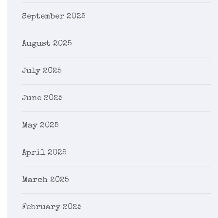
September 2025
August 2025
July 2025
June 2025
May 2025
April 2025
March 2025
February 2025