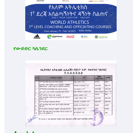
የውድድር ካሌንደር