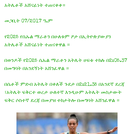
አትሌቶች አሸናፊነት ተጠናቀቀ።
መጋቢት 07/2017 ዓ.ም
የ2025 የሴኡል ማራቶን በሁለቱም ፆታ በኢትዮጵያውያን
አትሌቶች አሸናፊነት ተጠናቀዋል ።
በወንዶች የ2025 ሴኡል ማራቶን አትሌት ሀፍቱ ተክሉ በ2:05.37
በመግባት በአንደኝነት አሸንፈዋል ።
በሴቶች ምድብ አትሌት በቀለች ጉደታ በ2:21.35 በአንደኛ ደረጃ
፣አትሌት ፍቅርተ ወረታ ሁለተኛ እንዲሁም አትሌት መስታውት
ፍቅር ሶስተኛ ደረጃ በመያዝ ተከታትሎ በመግባት አሸንፈዋል ።