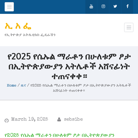
ኢ አ ፌ
የኢትዮጵያ አትሌቲክስ ፌዴሬሽን
የ2025 የሴኡል ማራቶን በሁለቱም ፆታ
በኢትዮጵያውያን አትሌቶች አሸናፊነት
ተጠናቀቀ።
Home
/
ዜና
/
የ2025 የሴኡል ማራቶን በሁለቱም ፆታ በኢትዮጵያውያን አትሌቶች
አሸናፊነት ተጠናቀቀ።
March 19, 2025
sebsibe
የ2025 የሴኡል ማራቶን በሁለቱም ፆታ በኢትዮጵያውያን