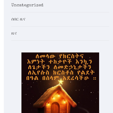
Uncategorized
ሰበር ዜና
ዜና