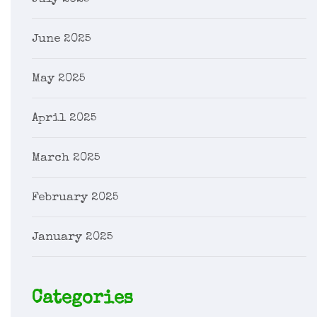
June 2025
May 2025
April 2025
March 2025
February 2025
January 2025
Categories