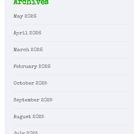
Archives
May 2026
April 2026
March 2026
February 2026
October 2025
September 2025
August 2025
July 2025