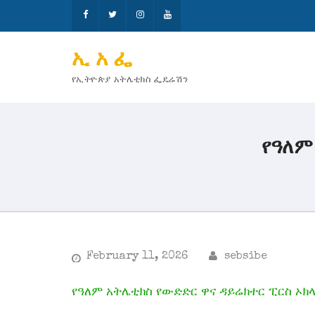
ኢ አ ፌ
የኢትዮጵያ አትሌቲክስ ፌዴሬሽን
የዓለም
February 11, 2026
sebsibe
የዓለም አትሌቲክስ የውድድር ዋና ዳይሬክተር ፒርስ ኦክ