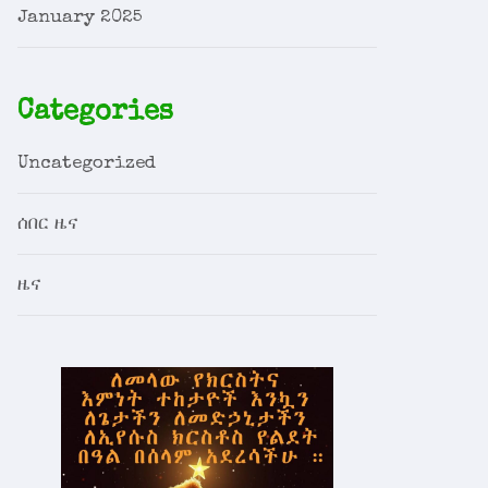
January 2025
Categories
Uncategorized
ሰበር ዜና
ዜና