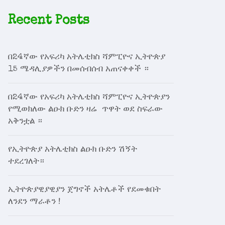
Recent Posts
በ24ኛው የአፍሪካ አትሌቲክስ ሻምፒዮና ኢትዮጵያ
15 ሜዳሊያዎችን በመሰብሰብ አጠናቀቀች ።
በ24ኛው የአፍሪካ አትሌቲክስ ሻምፒዮና ኢትዮጵያን
የሚወክለው ልዑክ ቡድን ዛሬ ጥዋት ወደ ስፍራው
አቅንቷል ።
የኢትዮጵያ አትሌቲክስ ልዑክ ቡድን ሽኝት
ተደረገለት።
ኢትዮጵያዊያዊያን ጀግኖች አትሌቶች የደመቁበት
ለንደን ማራቶን !