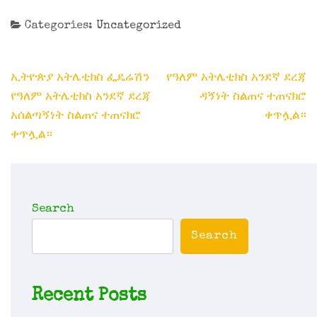
Categories:
Uncategorized
Post
ኢትዮጵያ አትሌቲክስ ፌዴሬሽን
የዓለም አትሌቲክስ አንደኛ ደረጃ
navigation
የዓለም አትሌቲክስ አንደኛ ደረጃ
ዳኝነት ስልጠና ተጠናክሮ
አሰልጣኝነት ስልጠና ተጠናክሮ
ቀጥሏል።
ቀጥሏል።
Search
Search
Recent Posts