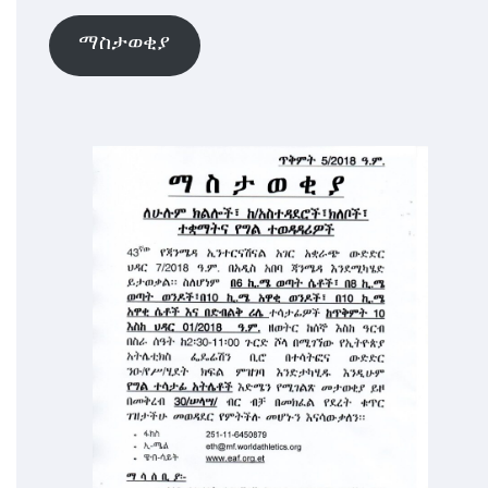
ማስታወቂያ