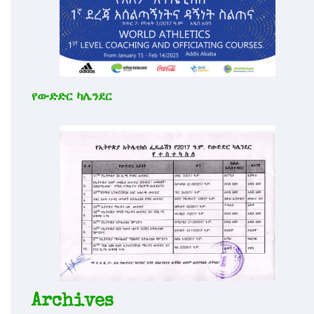
የውድድር ካሌንደር
Archives