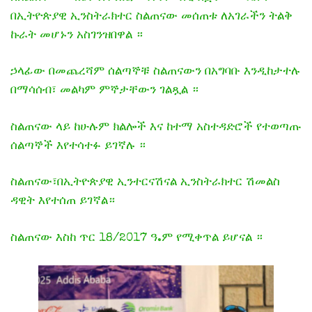
በኢትዮጵያዊ ኢንስትራክተር ስልጠናው መሰጠቱ ለአገራችን ትልቅ
ኩራት መሆኑን አስገንዝበዋል ።
ኃላፊው በመጨረሻም ሰልጣኞቹ ስልጠናውን በአግባቡ እንዲከታተሉ
በማሳሰብ፣ መልካም ምኞታቸውን ገልጿል ።
ስልጠናው ላይ ከሁሉም ክልሎች እና ከተማ አስተዳድሮች የተወጣጡ
ሰልጣኞች እየተሳተፉ ይገኛሉ ።
ስልጠናው፣በኢትዮጵያዊ ኢንተርናሽናል ኢንስትራክተር ሽመልስ
ዳዊት እየተሰጠ ይገኛል።
ስልጠናው እስከ ጥር 18/2017 ዓ.ም የሚቀጥል ይሆናል ።