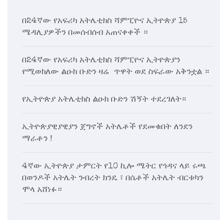
በ24ኛው የአፍሪካ አትሌቲክስ ሻምፒዮና ኢትዮጵያ 15
ሜዳሊያዎችን በመሰብሰብ አጠናቀቀች ።
በ24ኛው የአፍሪካ አትሌቲክስ ሻምፒዮና ኢትዮጵያን
የሚወክለው ልዑክ ቡድን ዛሬ ጥዋት ወደ ስፍራው አቅንቷል ።
የኢትዮጵያ አትሌቲክስ ልዑክ ቡድን ሽኝት ተደረገለት።
ኢትዮጵያዊያዊያን ጀግኖች አትሌቶች የደመቁበት ለንደን
ማራቶን !
4ኛው ኢትዮጵያ ታምርት የ10 ኪሎ ሜትር የጎዳና ላይ ሩጫ
በወንዶች አትሌት ንብረት ክንዴ ፣ በሴቶች አትሌት ብርቱካን
ሞላ አሸነፉ።