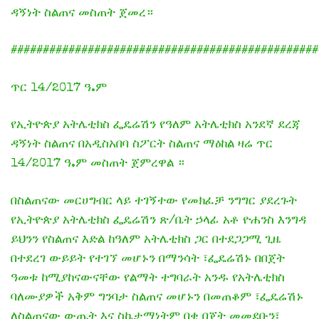
ዳኝነት ስልጠና መስጠት ጀመረ።
################################################
ጥር 14/2017 ዓ.ም
የኢትዮጵያ አትሌቲክስ ፌዴሬሽን የዓለም አትሌቲክስ አንደኛ ደረጃ
ዳኝነት ስልጠና በአዲስአበባ ስፖርት ስልጠና ማዕከል ዛሬ ጥር
14/2017 ዓ.ም መስጠት ጀምረዋል ።
በስልጠናው መርሀግብር ላይ ተገኝተው የመክፈቻ ንግግር ያደረጉት
የኢትዮጵያ አትሌቲክስ ፌዴሬሽን ጽ/ቤት ኃላፊ አቶ ዮሐንስ እንግዳ
ይህንን የስልጠና እድል ከዓለም አትሌቲክስ ጋር በተደጋጋሚ ጊዜ
በተደረገ ውይይት የተገኘ መሆኑን በማንሳት ፣ፌዴሬሽኑ በበጀት
ዓመቱ ከሚያከናውናቸው የልማት ተግባራት አንዱ የአትሌቲክስ
ባለሙያዎች አቅም ግንባታ ስልጠና መሆኑን በመጠቆም ፣ፌዴሬሽኑ
ለስልጠናው ውጤት እና ስኬታማነትም በቂ በጀት መመደቡን፣