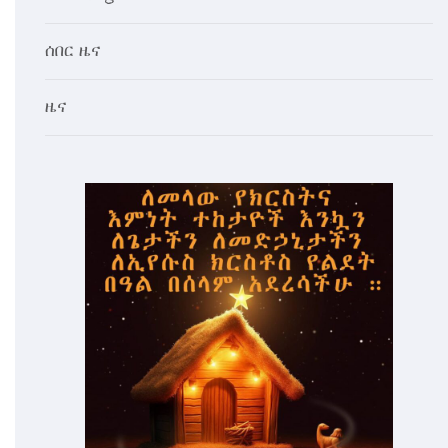
ሰበር ዜና
ዜና