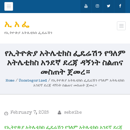
ኢ አ ፌ
የኢትዮጵያ አትሌቲክስ ፌዴሬሽን
የኢትዮጵያ አትሌቲክስ ፌዴሬሽን የዓለም
አትሌቲክስ አንደኛ ደረጃ ዳኝነት ስልጠና
መስጠት ጀመረ።
Home
/
Uncategorized
/
የኢትዮጵያ አትሌቲክስ ፌዴሬሽን የዓለም አትሌቲክስ
አንደኛ ደረጃ ዳኝነት ስልጠና መስጠት ጀመረ።
February 7, 2025
sebsibe
የኢትዮጵያ አትሌቲክስ ፌዴሬሽን የዓለም አትሌቲክስ አንደኛ ደረጃ