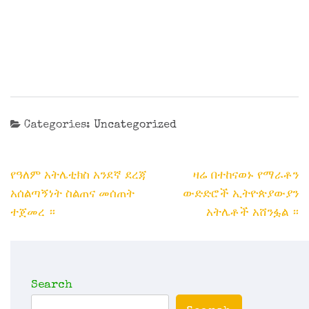
Categories:
Uncategorized
Post
የዓለም አትሌቲክስ አንደኛ ደረጃ
ዛሬ በተከናወኑ የማራቶን
navigation
አሰልጣኝነት ስልጠና መሰጠት
ውድድሮች ኢትዮጵያውያን
ተጀመረ ።
አትሌቶች አሸንፏል ።
Search