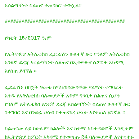
አሰልጣኝነት ስልጠና ተጠናክሮ ቀጥሏል።
###########################################
የካቲት 15/2017 ዓ.ም
የኢትዮጵያ አትሌቲክስ ፌዴሬሽን ሁለተኛ ዙር የዓለም አትሌቲክስ
አንደኛ ደረጃ አሰልጣኝነት ስልጠና በኢትዮጵያ ስፖርት አካዳሚ
እየሰጠ ይገኛል ።
ፌዴሬሽኑ በበጀት ዓመቱ ከሚያከናውናቸው የልማት ተግባራት
አንዱ የአትሌቲክስ ባለሙያዎች አቅም ግንባታ ስልጠና ሲሆን
የዓለም አትሌቲክስ አንደኛ ደረጃ አሰልጣኝነት ስልጠና ሁለተኛ ዙር
በተግባር እና በንድፈ ሀሳብ በተጠናከረ ሁኔታ እየቀጠለ ይገኛል ።
ስልጠናው ላይ ከሁሉም ክልሎች እና ከተማ አስተዳድሮች እንዲሁም
ከኢትዮጵያ ስፖርት አካዳሚ የተወጣጡ 24 ባለሙያዎች እየተሳተፉ