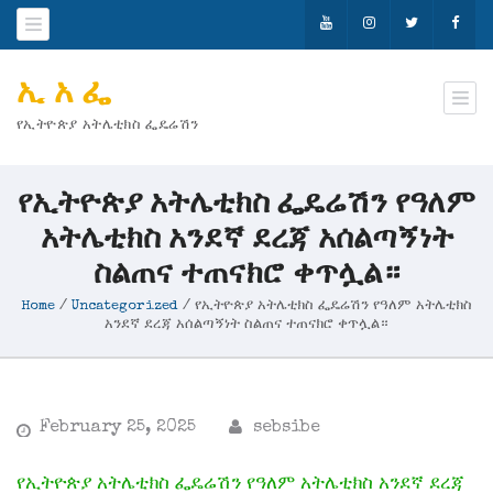
ኢ አ ፌ
የኢትዮጵያ አትሌቲክስ ፌዴሬሽን
የኢትዮጵያ አትሌቲክስ ፌዴሬሽን የዓለም
አትሌቲክስ አንደኛ ደረጃ አሰልጣኝነት
ስልጠና ተጠናክሮ ቀጥሏል።
Home
/
Uncategorized
/
የኢትዮጵያ አትሌቲክስ ፌዴሬሽን የዓለም አትሌቲክስ
አንደኛ ደረጃ አሰልጣኝነት ስልጠና ተጠናክሮ ቀጥሏል።
February 25, 2025
sebsibe
የኢትዮጵያ አትሌቲክስ ፌዴሬሽን የዓለም አትሌቲክስ አንደኛ ደረጃ