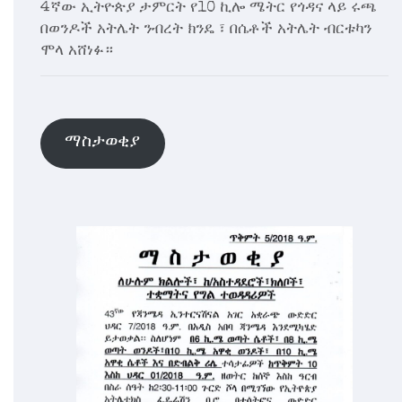
4ኛው ኢትዮጵያ ታምርት የ10 ኪሎ ሜትር የጎዳና ላይ ሩጫ
በወንዶች አትሌት ንብረት ክንዴ ፣ በሴቶች አትሌት ብርቱካን
ሞላ አሸነፉ።
ማስታወቂያ