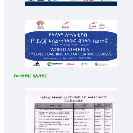
የውድድር ካሌንደር