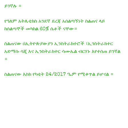
ይገኛሉ ።
የዓለም አትሌቲክስ አንደኛ ደረጃ አሰልጣኝነት ስልጠና ላይ
ከሰልጣኞች መካከል 60% ሴቶች ናቸው።
ስልጠናው በኢትዮጵያውያን ኢንስትራክተሮች ፣ኢንስትራክተር
አድማሱ ሳጂ እና ኢንስትራክተር ሳሙኤል ብርሃኑ እየተሰጠ ይገኛል
።
ስልጠናው እስከ የካቲት 24/2017 ዓ.ም የሚቀጥል ይሆናል ።