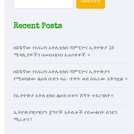
Search
Recent Posts
በ24ኛው የአፍሪካ አትሌቲክስ ሻምፒዮና ኢትዮጵያ 15
ሜዳሊያዎችን በመሰብሰብ አጠናቀቀች ።
በ24ኛው የአፍሪካ አትሌቲክስ ሻምፒዮና ኢትዮጵያን
የሚወክለው ልዑክ ቡድን ዛሬ ጥዋት ወደ ስፍራው አቅንቷል ።
የኢትዮጵያ አትሌቲክስ ልዑክ ቡድን ሽኝት ተደረገለት።
ኢትዮጵያዊያዊያን ጀግኖች አትሌቶች የደመቁበት ለንደን
ማራቶን !