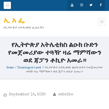
ኢ አ ፌ
የኢትዮጵያ አትሌቲክስ ፌዴሬሽን
የኢትዮጵያ አትሌቲክስ ልዑክ ቡድን
የመጀመሪያው ተጓዥ ዛሬ ማምሻውን
ወደ ጃፓን ቶኪዮ አመራ።
Home
/
Uncategorized
/
የኢትዮጵያ አትሌቲክስ ልዑክ ቡድን የመጀመሪያው
ተጓዥ ዛሬ ማምሻውን ወደ ጃፓን ቶኪዮ አመራ።
September 15, 2025
sebsibe