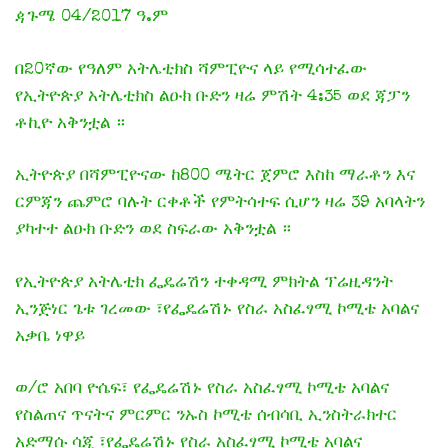
ዻጉሜ 04/2017 ዓ.ም
በ20ኛው የዓለም አትሌቲክስ ሻምፒዮና ላይ የሚሳተፈው
የኢትዮጵያ አትሌቲክስ ልዑክ ቡድን ዛሬ ምሽት 4:35 ወደ ጃፓን
ቶኪዮ አቅንቷል ።
ኢትዮጵያ በሻምፒዮናው ከ800 ሜትር ጀምሮ እስከ ማራቶን እና
ርምጃን ጨምሮ ባሉት ርቀቶች የምትሳተፍ ሲሆን ዛሬ 39 አባላትን
ያካተተ ልዑክ ቡድን ወደ ስፍራው አቅንቷል ።
የኢትዮጵያ አትሌቲክ ፌዴሬሽን ተቀዳሚ ምክትል ፕሬዚዳንት
ኢንጅነር ጌቱ ገረመው ፣የፌዴሬሽኑ የስራ አስፈፃሚ ኮሚቴ አባልና
አቃቤ ነዋይ
ወ/ሮ አበባ ዮሴፍ፣ የፌዴሬሽኑ የስራ አስፈፃሚ ኮሚቴ አባልና
የስልጠና ጥናትና ምርምር ንኡስ ኮሚቴ ሰብሳቢ ኢንስትራክተር
አድማሱ ሳጂ ፣የፌዴሬሽኑ የስራ አስፈፃሚ ኮሚቴ አባልና