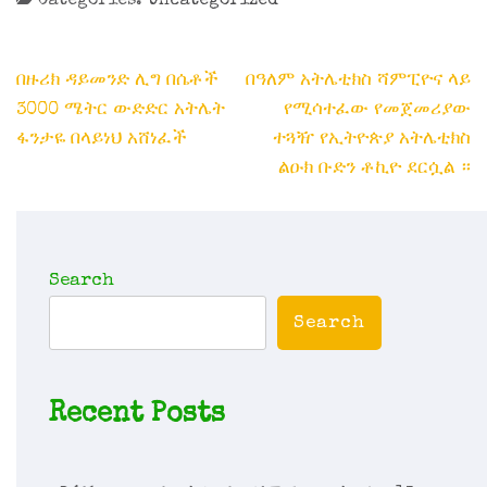
Categories:
Uncategorized
Post
በዙሪክ ዳይመንድ ሊግ በሴቶች
በዓለም አትሌቲክስ ሻምፒዮና ላይ
navigation
3000 ሜትር ውድድር አትሌት
የሚሳተፈው የመጀመሪያው
ፋንታዬ በላይነህ አሸነፈች
ተጓዥ የኢትዮጵያ አትሌቲክስ
ልዑክ ቡድን ቶኪዮ ደርሷል ።
Search
Search
Recent Posts