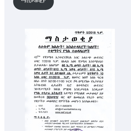
ማስታወቂያ