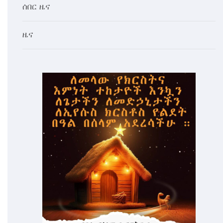
ሰበር ዜና
ዜና