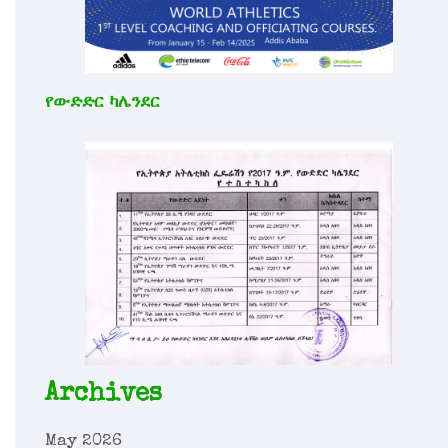
የውድድር ካሌንደር
Archives
May 2026