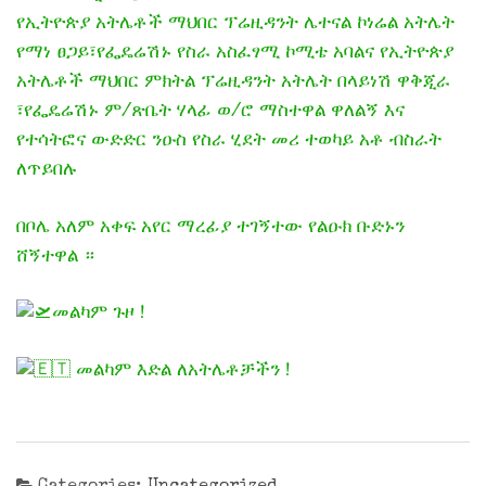
የኢትዮጵያ አትሌቶች ማህበር ፕሬዚዳንት ሌተናል ኮነሬል አትሌት
የማነ ፀጋይ፣የፌዴሬሽኑ የስራ አስፈፃሚ ኮሚቴ አባልና የኢትዮጵያ
አትሌቶች ማህበር ምክትል ፕሬዚዳንት አትሌት በላይነሽ ዋቅጂራ
፣የፌዴሬሽኑ ም/ጽቤት ሃላፊ ወ/ሮ ማስተዋል ዋለልኝ እና
የተሳትፎና ውድድር ንዑስ የስራ ሂደት መሪ ተወካይ አቶ ብስራት
ለጥይበሉ
በቦሌ አለም አቀፍ አየር ማረፊያ ተገኝተው የልዑክ ቡድኑን
ሸኝተዋል ።
መልካም ጉዞ !
መልካም እድል ለአትሌቶቻችን !