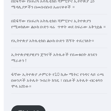
በ24ኛው የአፍሪካ አትሌቲክስ ሻምፒዮና ኢትዮጵያ 15
ሜዳሊያዎችን በመሰብሰብ አጠናቀቀች ።
በ24ኛው የአፍሪካ አትሌቲክስ ሻምፒዮና ኢትዮጵያን
የሚወክለው ልዑክ ቡድን ዛሬ ጥዋት ወደ ስፍራው አቅንቷል ።
የኢትዮጵያ አትሌቲክስ ልዑክ ቡድን ሽኝት ተደረገለት።
ኢትዮጵያዊያዊያን ጀግኖች አትሌቶች የደመቁበት ለንደን
ማራቶን !
4ኛው ኢትዮጵያ ታምርት የ10 ኪሎ ሜትር የጎዳና ላይ ሩጫ
በወንዶች አትሌት ንብረት ክንዴ ፣ በሴቶች አትሌት ብርቱካን
ሞላ አሸነፉ።