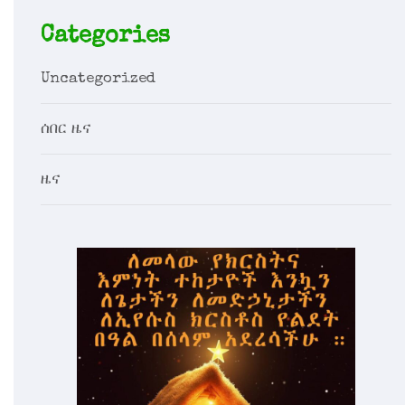
Categories
Uncategorized
ሰበር ዜና
ዜና