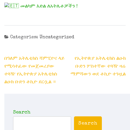
መልካም እድል ለአትሌቶቻችን !
Categories:
Uncategorized
Post
በዓለም አትሌቲክስ ሻምፒዮና ላይ
የኢትዮጵያ አትሌቲክስ ልዑክ
navigation
የሚሳተፈው የመጀመሪያው
ቡድን ሦስተኛው ተጓዥ ዛሬ
ተጓዥ የኢትዮጵያ አትሌቲክስ
ማምሻውን ወደ ቶኪዮ ተጉዟል
ልዑክ ቡድን ቶኪዮ ደርሷል ።
Search
Search