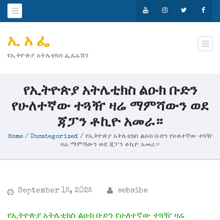
ኢ አ ፌ
የኢትዮጵያ አትሌቲክስ ፌዴሬሽን
የኢትዮጵያ አትሌቲክስ ልዑክ ቡድን
የሁለተኛው ተጓዥ ዛሬ ማምሻውን ወደ
ጃፓን ቶኪዮ አመራ።
Home
/
Uncategorized
/
የኢትዮጵያ አትሌቲክስ ልዑክ ቡድን የሁለተኛው ተጓዥ
ዛሬ ማምሻውን ወደ ጃፓን ቶኪዮ አመራ።
September 15, 2025
sebsibe
የኢትዮጵያ አትሌቲክስ ልዑክ ቡድን የሁለተኛው ተጓዥ ዛሬ