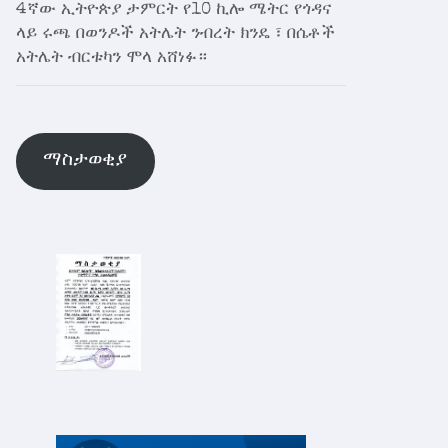
4ኛው ኢትዮጵያ ታምርት የ10 ኪሎ ሜትር የጎዳና
ላይ ሩጫ በወንዶች አትሌት ንብረት ክንዴ ፣ በሴቶች
አትሌት ብርቱካን ሞላ አሸነፉ።
ማስታወቂያ