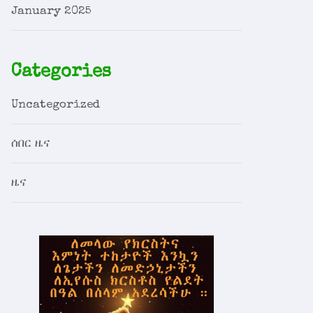
January 2025
Categories
Uncategorized
ሰበር ዜና
ዜና