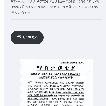
4ኛው ኢትዮጵያ ታምርት የ10 ኪሎ ሜትር የጎዳና ላይ ሩጫ
በወንዶች አትሌት ንብረት ክንዴ ፣ በሴቶች አትሌት ብርቱካን
ሞላ አሸነፉ።
ማስታወቂያ