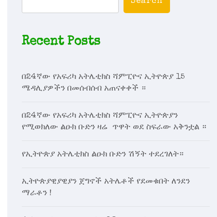
Search
Recent Posts
በ24ኛው የአፍሪካ አትሌቲክስ ሻምፒዮና ኢትዮጵያ 15
ሜዳሊያዎችን በመሰብሰብ አጠናቀቀች ።
በ24ኛው የአፍሪካ አትሌቲክስ ሻምፒዮና ኢትዮጵያን
የሚወክለው ልዑክ ቡድን ዛሬ ጥዋት ወደ ስፍራው አቅንቷል ።
የኢትዮጵያ አትሌቲክስ ልዑክ ቡድን ሽኝት ተደረገለት።
ኢትዮጵያዊያዊያን ጀግኖች አትሌቶች የደመቁበት ለንደን
ማራቶን !