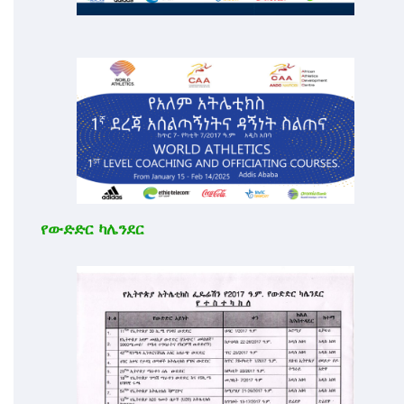
የውድድር ካሌንደር