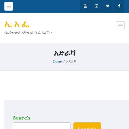
ኢ አ ፌ
የኢትዮጵያ አትሌቲክስ ፌዴሬሽን
አድራሻ
Home
/
አድራሻ
Search