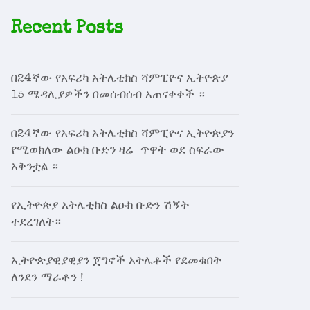
Recent Posts
በ24ኛው የአፍሪካ አትሌቲክስ ሻምፒዮና ኢትዮጵያ
15 ሜዳሊያዎችን በመሰብሰብ አጠናቀቀች ።
በ24ኛው የአፍሪካ አትሌቲክስ ሻምፒዮና ኢትዮጵያን
የሚወክለው ልዑክ ቡድን ዛሬ ጥዋት ወደ ስፍራው
አቅንቷል ።
የኢትዮጵያ አትሌቲክስ ልዑክ ቡድን ሽኝት
ተደረገለት።
ኢትዮጵያዊያዊያን ጀግኖች አትሌቶች የደመቁበት
ለንደን ማራቶን !