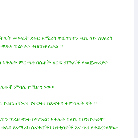
ትሌት መሠረት ደፋር አሜሪካ ዋሺንግተን ዲሲ ላይ የአፍሪካ
ተዋጽኦ ሽልማት ተበርክቶለታል ።
ብ አትሌት ምርጫን በሴቶች ዘርፍ ያሸነፈች የመጀመሪያዋ
ትሌቶች ምሳሌ የሚሆን ነው።
 የቁርጠኝነት፣ የትጋት፣ ከጽናትና ተምሳሌት ናት ።
ሽን ፕሬዚዳንት ኮማንደር አትሌት ስለሺ ስህን፣የቀድሞ
ቱሉ፣ የአሜሪካ ሴናተሮች፣ ከንቲባዎች እና ጥሪ የተደረገላቸው