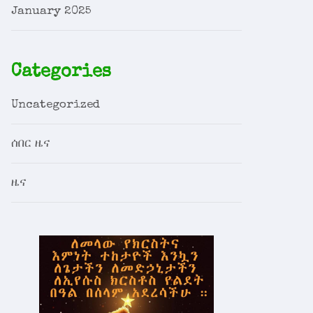
January 2025
Categories
Uncategorized
ሰበር ዜና
ዜና