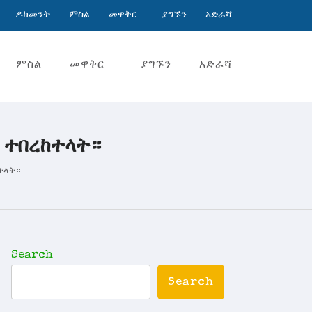
ዶክመንት
ምስል
መዋቅር
ያግኙን
አድራሻ
ምስል
መዋቅር
ያግኙን
አድራሻ
 ተበረከተላት።
ተላት።
Search
Search