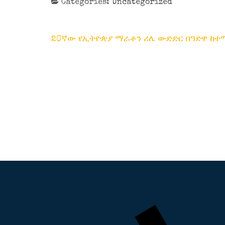
Categories:
Uncategorized
Post
20ኛው የኢትዮጵያ ማራቶን ሪሌ ውድድር በዓድዋ ከተ
navigation