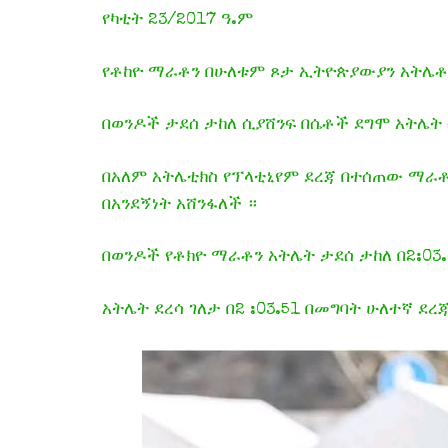
የካቲት 23/2017 ዓ.ም
የቶከዮ ማራቶን በሁለቱም ጾታ ኢትዮጵያውያን አትሌቶች
በወንዶች ታደሰ ታከለ ሲያሸንፍ በሴቶች ደግሞ አትሌት 
በአለም አትሌቲክስ የፕላቲኒየም ደረጃ በተሰጠው ማራቶን
በአንደኝነት አሸንፋለች ።
በወንዶች የቶክዮ ማራቶን አትሌት ታደሰ ታከለ በ2:03
አትሌት ደረሳ ገለታ በ2 :03.51 በመግባት ሁለተኛ ደረ