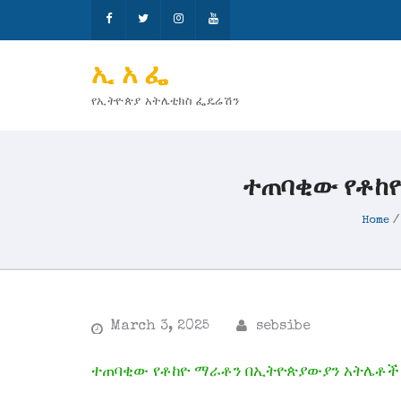
ኢ አ ፌ
የኢትዮጵያ አትሌቲክስ ፌዴሬሽን
ተጠባቂው የቶከዮ
Home
March 3, 2025
sebsibe
ተጠባቂው የቶከዮ ማራቶን በኢትዮጵያውያን አትሌቶች 