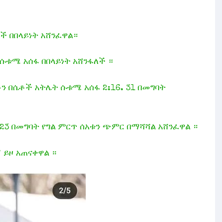
 በበላይነት አሸንፈዋል።
ሱቱሜ አሰፋ በበላይነት አሸንፋለች ።
 በሴቶች አትሌት ሱቱሜ አሰፋ 2:16. 31 በመግባት
.23 በመግባት የግል ምርጥ ሰአቱን ጭምር በማሻሻል አሸንፈዋል ።
ጃ ይዞ አጠናቀዋል ።