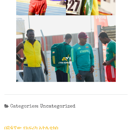
Categories:
Uncategorized
Post
በ24ኛው የአፍሪካ አትሌቲክስ