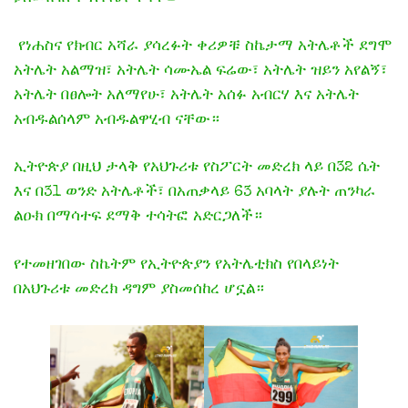
​ የነሐስና የክብር አሻራ ያሳረፉት ቀሪዎቹ ስኬታማ አትሌቶች ደግሞ
አትሌት አልማዝ፣ አትሌት ሳሙኤል ፍሬው፣ አትሌት ዝይን አየልኝ፣
አትሌት በፀሎት አለማየሁ፣ አትሌት አሰፉ አብርሃ እና አትሌት
አብዱልሰላም አብዱልዋሂብ ናቸው።
​ኢትዮጵያ በዚህ ታላቅ የአህጉሪቱ የስፖርት መድረክ ላይ በ32 ሴት
እና በ31 ወንድ አትሌቶች፣ በአጠቃላይ 63 አባላት ያሉት ጠንካራ
ልዑክ በማሳተፍ ደማቅ ተሳትፎ አድርጋለች።
የተመዘገበው ስኬትም የኢትዮጵያን የአትሌቲክስ የበላይነት
በአህጉሪቱ መድረክ ዳግም ያስመሰከረ ሆኗል።