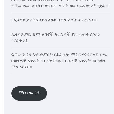
በ24ኛው የአፍሪካ አትሌቲክስ ሻምፒዮና ኢትዮጵያን
የሚወክለው ልዑክ ቡድን ዛሬ ጥዋት ወደ ስፍራው አቅንቷል ።
የኢትዮጵያ አትሌቲክስ ልዑክ ቡድን ሽኝት ተደረገለት።
ኢትዮጵያዊያዊያን ጀግኖች አትሌቶች የደመቁበት ለንደን
ማራቶን !
4ኛው ኢትዮጵያ ታምርት የ10 ኪሎ ሜትር የጎዳና ላይ ሩጫ
በወንዶች አትሌት ንብረት ክንዴ ፣ በሴቶች አትሌት ብርቱካን
ሞላ አሸነፉ።
ማስታወቂያ