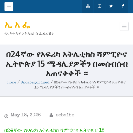
ኢ አ ፌ
የኢትዮጵያ አትሌቲክስ ፌዴሬሽን
በ24ኛው የአፍሪካ አትሌቲክስ ሻምፒዮና
ኢትዮጵያ 15 ሜዳሊያዎችን በመሰብሰብ
አጠናቀቀች ።
Home
/
Uncategorized
/
በ24ኛው የአፍሪካ አትሌቲክስ ሻምፒዮና ኢትዮጵያ
15 ሜዳሊያዎችን በመሰብሰብ አጠናቀቀች ።
May 18, 2026
sebsibe
በ24ኛው የአፍሪካ አትሌቲክስ ሻምፒዮና ኢትዮጵያ 15