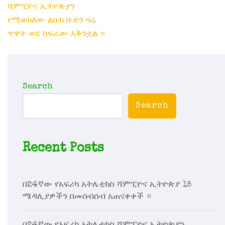
navigation
ሻምፒዮና ኢትዮጵያን
የሚወክለው ልዑክ ቡድን ዛሬ
ጥዋት ወደ ስፍራው አቅንቷል ።
Search
Search
Recent Posts
በ24ኛው የአፍሪካ አትሌቲክስ ሻምፒዮና ኢትዮጵያ 15
ሜዳሊያዎችን በመሰብሰብ አጠናቀቀች ።