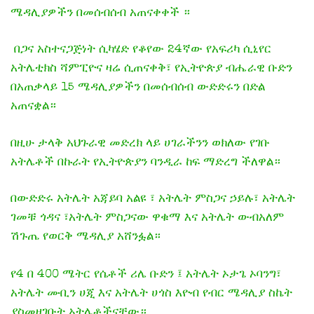
ሜዳሊያዎችን በመሰብሰብ አጠናቀቀች ።
​ በጋና አስተናጋጅነት ሲካሄድ የቆየው 24ኛው የአፍሪካ ሲኒየር
አትሌቲክስ ሻምፒዮና ዛሬ ሲጠናቀቅ፣ የኢትዮጵያ ብሔራዊ ቡድን
በአጠቃላይ 15 ሜዳሊያዎችን በመሰብሰብ ውድድሩን በድል
አጠናቋል።
በዚሁ ታላቅ አህጉራዊ መድረክ ላይ ሀገራችንን ወክለው የገቡ
አትሌቶች በኩራት የኢትዮጵያን ባንዲራ ከፍ ማድረግ ችለዋል።
​በውድድሩ ​አትሌት አጃይባ አልዩ ፣ ​አትሌት ምስጋና ኃይሉ፣ ​አትሌት
ገመቹ ጎዳና ፣​አትሌት ምስጋናው ዋቁማ እና ​አትሌት ውብአለም
ሽጉጤ የወርቅ ሜዳሊያ አሸንፏል።
​የ4 በ 400 ሜትር የሴቶች ሪሌ ቡድን ፤ ​አትሌት ኦታጌ ኦባንግ፣​
አትሌት ሙቢን ሀጂ እና ​አትሌት ሀጎስ እዮብ የብር ሜዳሊያ ስኬት
ያስመዘገቡት አትሌቶችናቸው።