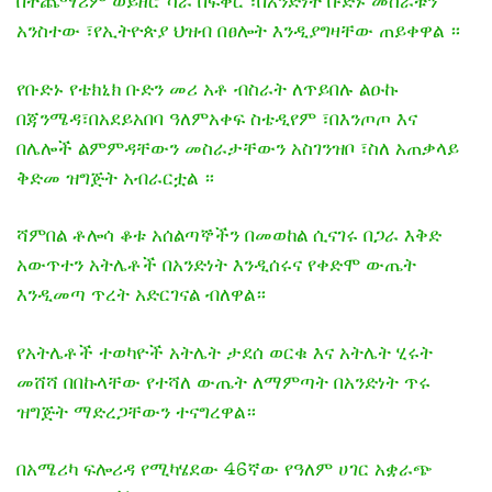
በተጨማሪም ወይዘሮ ሳራ በፍቅር ፣በአንድነት ቡድኑ መስራቱን
አንስተው ፣የኢትዮጵያ ህዝብ በፀሎት እንዲያግዛቸው ጠይቀዋል ።
የቡድኑ የቴክኒክ ቡድን መሪ አቶ ብስራት ለጥይበሉ ልዑኩ
በጃንሜዳ፣በአደይአበባ ዓለምአቀፍ ስቴዲየም ፣በእንጦጦ እና
በሌሎች ልምምዳቸውን መስራታቸውን አስገንዝቦ ፣ስለ አጠቃላይ
ቅድመ ዝግጅት አብራርቷል ።
ሻምበል ቶሎሳ ቆቱ አሰልጣኞችን በመወከል ሲናገሩ በጋራ እቅድ
አውጥተን አትሌቶች በአንድነት እንዲሰሩና የቀድሞ ውጤት
እንዲመጣ ጥረት አድርገናል ብለዋል።
የአትሌቶች ተወካዮች አትሌት ታደሰ ወርቁ እና አትሌት ሂሩት
መሸሻ በበኩላቸው የተሻለ ውጤት ለማምጣት በአንድነት ጥሩ
ዝግጅት ማድረጋቸውን ተናግረዋል።
በአሜሪካ ፍሎሪዳ የሚካሄደው 46ኛው የዓለም ሀገር አቋራጭ