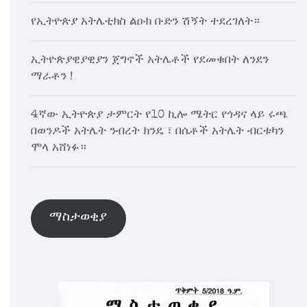
የኢትዮጵያ አትሌቲክስ ልዑክ ቡድን ሽኝት ተደረገለት።
ኢትዮጵያዊያዊያን ጀግኖች አትሌቶች የደመቁበት ለንደን
ማራቶን !
4ኛው ኢትዮጵያ ታምርት የ10 ኪሎ ሜትር የጎዳና ላይ ሩጫ
በወንዶች አትሌት ንብረት ክንዴ ፣ በሴቶች አትሌት ብርቱካን
ሞላ አሸነፉ።
ማስታወቂያ