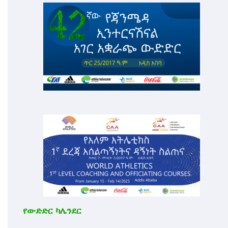
የውድድር ካሌንደር