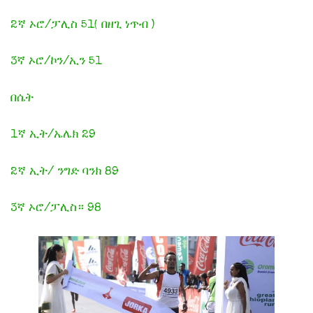
2ኛ ኦሮ/ፓሊስ 51( በዘጊ ነጥብ )
3ኛ ኦሮ/ኮን/ኢን 51
በሴት
1ኛ ኢት/ኤሌክ 29
2ኛ ኢት/ ንግድ ባንክ 89
3ኛ ኦሮ/ፓሊስ። 98