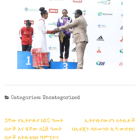
Categories:
Uncategorized
Post
3ኛው የኢትዮጵያ ከ20 ዓመት
ኢትዮጵያውያን አትሌቶች
navigation
በታች እና 4ኛው ከ18 ዓመት
በኢዩጂን ዳይመንድ ሊግ ውድድር
በታች አትሌቲክስ ሻምፒዮና