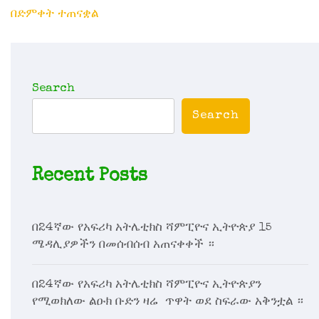
በድምቀት ተጠናቋል
Search
Search
Recent Posts
በ24ኛው የአፍሪካ አትሌቲክስ ሻምፒዮና ኢትዮጵያ 15
ሜዳሊያዎችን በመሰብሰብ አጠናቀቀች ።
በ24ኛው የአፍሪካ አትሌቲክስ ሻምፒዮና ኢትዮጵያን
የሚወክለው ልዑክ ቡድን ዛሬ ጥዋት ወደ ስፍራው አቅንቷል ።