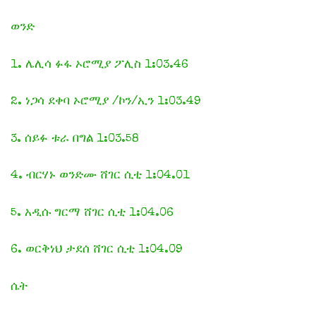
ወንድ
1. ሌሊሳ ፉፋ ኦሮሚያ ፖሊስ 1:03.46
2. ነጋሳ ደቀባ ኦሮሚያ /ኮን/ኢን 1:03.49
3. ሰይፉ ቱራ በግል 1:03.58
4. ብርሃኑ ወንድሙ ሸገር ሲቲ 1:04.01
5. አዲሱ ግርማ ሸገር ሲቲ 1:04.06
6. ወርቅነህ ታደሰ ሸገር ሲቲ 1:04.09
ሴት