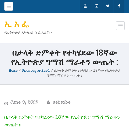
ኢ አ ፌ
የኢትዮጵያ አትሌቲክስ ፌዴሬሽን
በታላቅ ድምቀት የተካሄደው 18ኛው
የኢትዮጵያ ግማሽ ማራቶን ውጤት :
Home
/
Uncategorized
/
በታላቅ ድምቀት የተካሄደው 18ኛው የኢትዮጵያ
ግማሽ ማራቶን ውጤት :
June 9, 2025
sebsibe
በታላቅ ድምቀት የተካሄደው 18ኛው የኢትዮጵያ ግማሽ ማራቶን
ውጤት :-