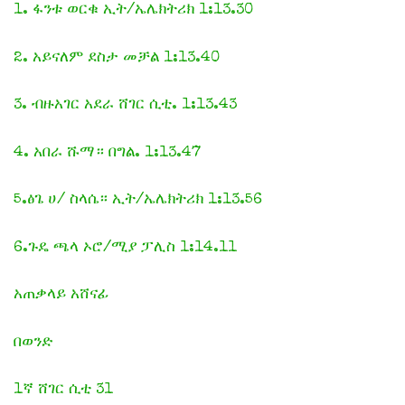
1. ፋንቱ ወርቁ ኢት/ኤሌክትሪክ 1:13.30
2. አይናለም ደስታ መቻል 1:13.40
3. ብዙአገር አደራ ሸገር ሲቲ. 1:13.43
4. አበራ ሹማ። በግል. 1:13.47
5.ፅጌ ሀ/ ስላሴ። ኢት/ኤሌክትሪክ 1:13.56
6.ጉዴ ጫላ ኦሮ/ሚያ ፓሊስ 1:14.11
አጠቃላይ አሸናፊ
በወንድ
1ኛ ሸገር ሲቲ 31