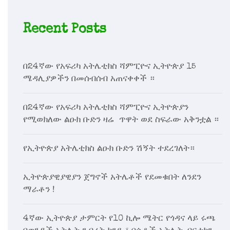
Recent Posts
በ24ኛው የአፍሪካ አትሌቲክስ ሻምፒዮና ኢትዮጵያ 15
ሜዳሊያዎችን በመሰብሰብ አጠናቀቀች ።
በ24ኛው የአፍሪካ አትሌቲክስ ሻምፒዮና ኢትዮጵያን
የሚወክለው ልዑክ ቡድን ዛሬ ጥዋት ወደ ስፍራው አቅንቷል ።
የኢትዮጵያ አትሌቲክስ ልዑክ ቡድን ሽኝት ተደረገለት።
ኢትዮጵያዊያዊያን ጀግኖች አትሌቶች የደመቁበት ለንደን
ማራቶን !
4ኛው ኢትዮጵያ ታምርት የ10 ኪሎ ሜትር የጎዳና ላይ ሩጫ