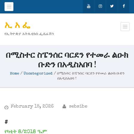
ኢ አ ፌ
የኢትዮጵያ አትሌቲክስ ፌዴሬሽን
በሚስተር ስፔንሰር ባርደን የተመራ ልዑክ
ቡድን በአዲስአበባ !
Home
/
Uncategorized
/
በሚስተር ስፔንሰር ባርደን የተመራ ልዑክ ቡድን
በአዲስአበባ !
February 15, 2026
sebsibe
#
የካቲት 8/2018 ዓ.ም