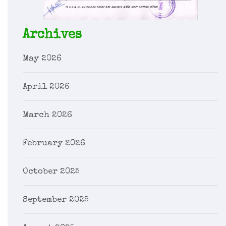
Archives
May 2026
April 2026
March 2026
February 2026
October 2025
September 2025