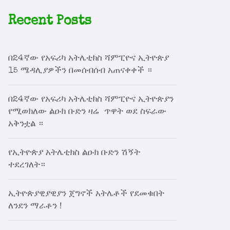
Recent Posts
በ24ኛው የአፍሪካ አትሌቲክስ ሻምፒዮና ኢትዮጵያ
15 ሜዳሊያዎችን በመሰብሰብ አጠናቀቀች ።
በ24ኛው የአፍሪካ አትሌቲክስ ሻምፒዮና ኢትዮጵያን
የሚወክለው ልዑክ ቡድን ዛሬ ጥዋት ወደ ስፍራው
አቅንቷል ።
የኢትዮጵያ አትሌቲክስ ልዑክ ቡድን ሽኝት
ተደረገለት።
ኢትዮጵያዊያዊያን ጀግኖች አትሌቶች የደመቁበት
ለንደን ማራቶን !