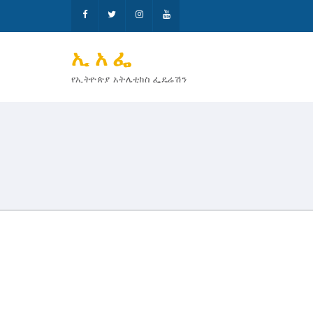
ኢ አ ፌ
የኢትዮጵያ አትሌቲክስ ፌዴሬሽን