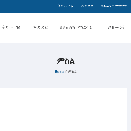
ቅድመ ገፅ
ውድድር
ስልጠናና ምርምር
ቅድመ ገፅ
ውድድር
ስልጠናና ምርምር
ዶክመንት
ምስል
Home
/
ምስል