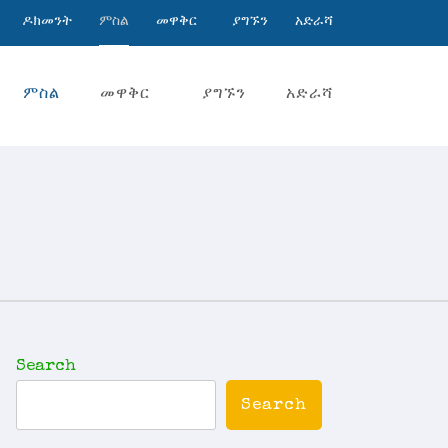
ዶክመንት
ምስል
መዋቅር
ያግኙን
አድራሻ
ምስል
መዋቅር
ያግኙን
አድራሻ
Search
Search